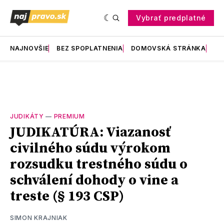
Vybrať predplatné
NAJNOVŠIE
BEZ SPOPLATNENIA
DOMOVSKÁ STRÁNKA
RE
JUDIKÁTY
—
PREMIUM
JUDIKATÚRA: Viazanosť
civilného súdu výrokom
rozsudku trestného súdu o
schválení dohody o vine a
treste (§ 193 CSP)
SIMON KRAJNIAK