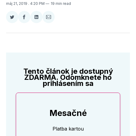
máj 21, 2019
. 4:20 PM
19 min read
Zdieľať
Zdieľať
Zdieľať
Zdieľať
na
na
na
cez
Twitter
Facebooku
LinkedIne
E-
Mail
Tento článok je dostupný
ZDARMA. Odomknete ho
prihlásením sa
Mesačné
Platba kartou