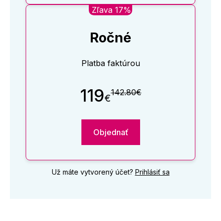
Zľava 17%
Ročné
Platba faktúrou
119
142.80€
€
Objednať
Už máte vytvorený účet?
Prihlásiť sa