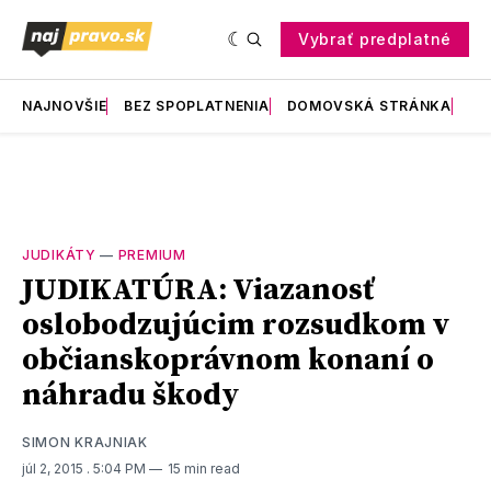
Vybrať predplatné
NAJNOVŠIE
BEZ SPOPLATNENIA
DOMOVSKÁ STRÁNKA
RE
JUDIKÁTY
—
PREMIUM
JUDIKATÚRA: Viazanosť
oslobodzujúcim rozsudkom v
občianskoprávnom konaní o
náhradu škody
SIMON KRAJNIAK
júl 2, 2015
. 5:04 PM
15 min read