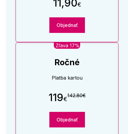
11,90
€
Objednať
Zľava 17%
Ročné
Platba kartou
119
142.80€
€
Objednať