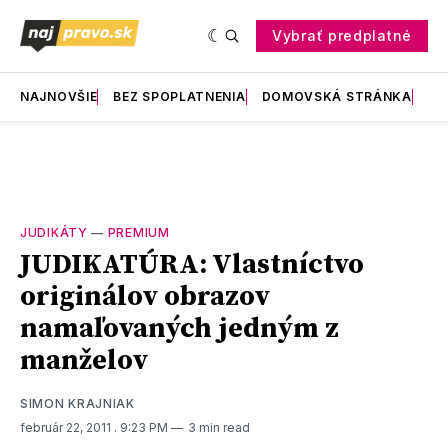
Vybrať predplatné
NAJNOVŠIE
BEZ SPOPLATNENIA
DOMOVSKÁ STRÁNKA
RE
JUDIKÁTY
—
PREMIUM
JUDIKATÚRA: Vlastníctvo
originálov obrazov
namaľovaných jedným z
manželov
SIMON KRAJNIAK
február 22, 2011
. 9:23 PM
3 min read