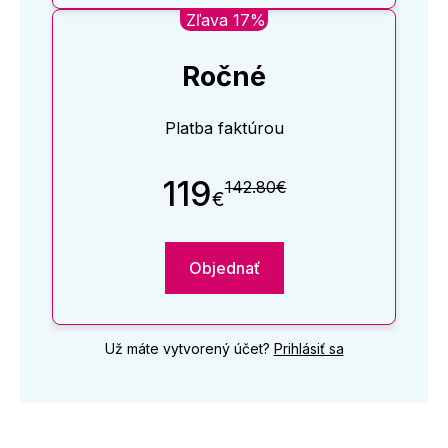
Zľava 17%
Ročné
Platba faktúrou
119
142.80€
€
Objednať
Už máte vytvorený účet?
Prihlásiť sa