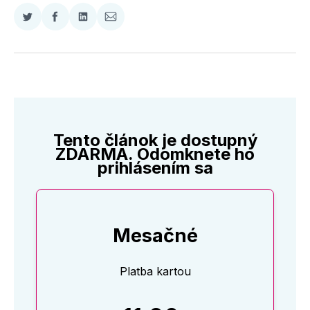
Zdieľať
Zdieľať
Zdieľať
Zdieľať
na
na
na
cez
Twitter
Facebooku
LinkedIne
E-
Mail
Tento článok je dostupný
ZDARMA. Odomknete ho
prihlásením sa
Mesačné
Platba kartou