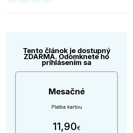
Zdieľať
Zdieľať
Zdieľať
Zdieľať
na
na
na
cez
Twitter
Facebooku
LinkedIne
E-
Mail
Tento článok je dostupný
ZDARMA. Odomknete ho
prihlásením sa
Mesačné
Platba kartou
11,90
€