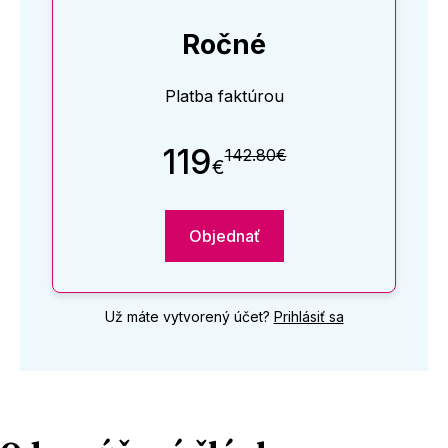
Ročné
Platba faktúrou
119
142.80€
€
Objednať
Už máte vytvorený účet?
Prihlásiť sa