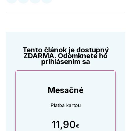
Zdieľať
Zdieľať
Zdieľať
Zdieľať
na
na
na
cez
Twitter
Facebooku
LinkedIne
E-
Mail
Tento článok je dostupný
ZDARMA. Odomknete ho
prihlásením sa
Mesačné
Platba kartou
11,90
€