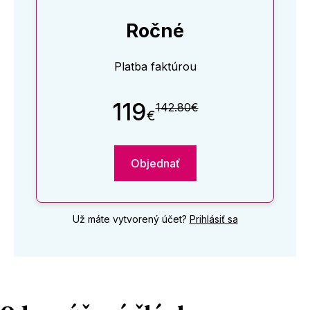
Ročné
Platba faktúrou
119
142.80€
€
Objednať
Už máte vytvorený účet?
Prihlásiť sa