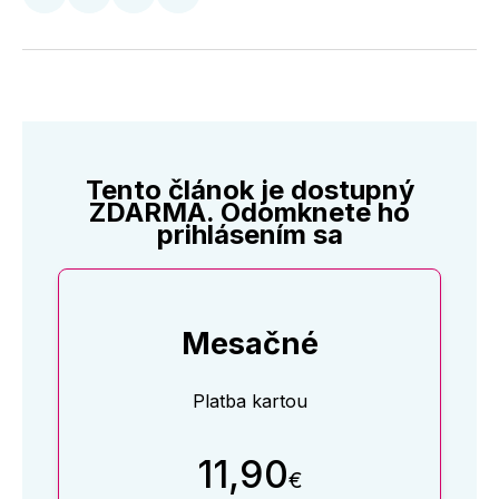
Zdieľať
Zdieľať
Zdieľať
Zdieľať
na
na
na
cez
Twitter
Facebooku
LinkedIne
E-
Mail
Tento článok je dostupný
ZDARMA. Odomknete ho
prihlásením sa
Mesačné
Platba kartou
11,90
€