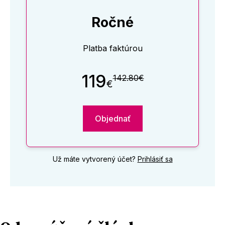
Ročné
Platba faktúrou
119
142.80€
€
Objednať
Už máte vytvorený účet?
Prihlásiť sa