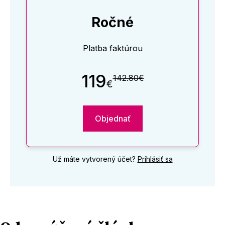
Ročné
Platba faktúrou
119
142.80€
€
Objednať
Už máte vytvorený účet?
Prihlásiť sa