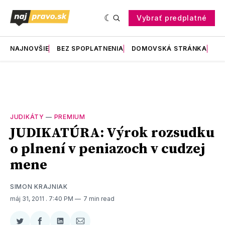
Vybrať predplatné
NAJNOVŠIE
BEZ SPOPLATNENIA
DOMOVSKÁ STRÁNKA
RE
JUDIKÁTY
—
PREMIUM
JUDIKATÚRA: Výrok rozsudku
o plnení v peniazoch v cudzej
mene
SIMON KRAJNIAK
máj 31, 2011
. 7:40 PM
7 min read