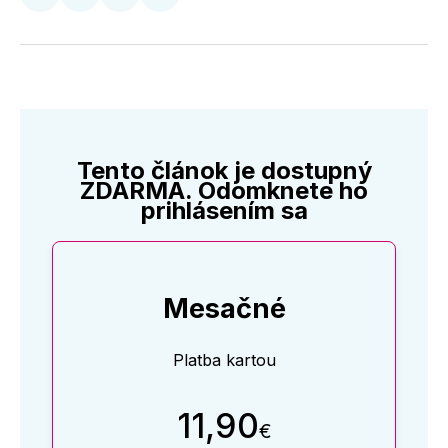
Zdieľať
Zdieľať
Zdieľať
Zdieľať
na
na
na
cez
Twitter
Facebooku
LinkedIne
E-
Mail
Tento článok je dostupný
ZDARMA. Odomknete ho
prihlásením sa
Mesačné
Platba kartou
11,90
€