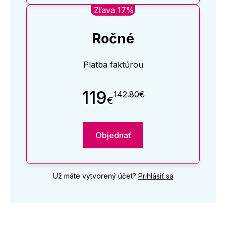
Zľava 17%
Ročné
Platba faktúrou
119
142.80€
€
Objednať
Už máte vytvorený účet?
Prihlásiť sa