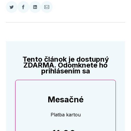
Zdieľať
Zdieľať
Zdieľať
Zdieľať
na
na
na
cez
Twitter
Facebooku
LinkedIne
E-
Mail
Tento článok je dostupný
ZDARMA. Odomknete ho
prihlásením sa
Mesačné
Platba kartou