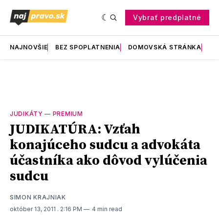
Vybrať predplatné
NAJNOVŠIE
BEZ SPOPLATNENIA
DOMOVSKÁ STRÁNKA
RE
JUDIKÁTY
—
PREMIUM
JUDIKATÚRA: Vzťah
konajúceho sudcu a advokáta
účastníka ako dôvod vylúčenia
sudcu
SIMON KRAJNIAK
október 13, 2011
. 2:16 PM
4 min read