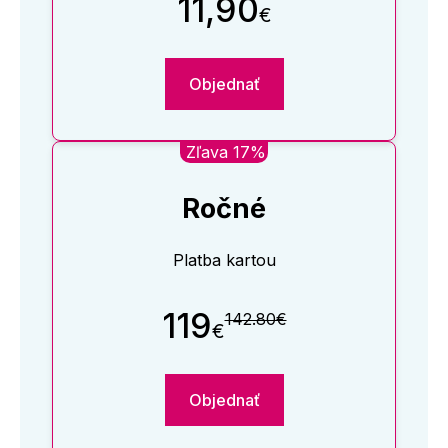
11,90
€
Objednať
Zľava 17%
Ročné
Platba kartou
119
142.80€
€
Objednať