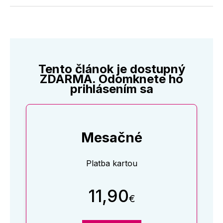
Twitter
Facebooku
LinkedIne
E-
Mail
Tento článok je dostupný
ZDARMA. Odomknete ho
prihlásením sa
Mesačné
Platba kartou
11,90
€