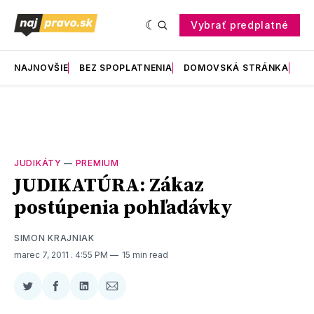
Vybrať predplatné
NAJNOVŠIE
BEZ SPOPLATNENIA
DOMOVSKÁ STRÁNKA
RE
JUDIKÁTY
—
PREMIUM
JUDIKATÚRA: Zákaz
postúpenia pohľadávky
SIMON KRAJNIAK
marec 7, 2011
. 4:55 PM
15 min read
Zdieľať
Zdieľať
Zdieľať
Zdieľať
na
na
na
cez