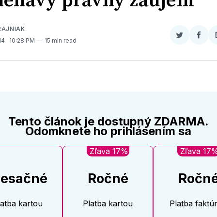
iehavý právny záujem
RAJNIAK
Zdieľať
Zdieľ
014
. 10:28 PM
15 min read
na
na
Twitter
Face
Tento článok je dostupný ZDARMA.
Odomknete ho prihlásením sa
Zľava 17%
Zľava 17
esačné
Ročné
Ročn
latba kartou
Platba kartou
Platba faktú