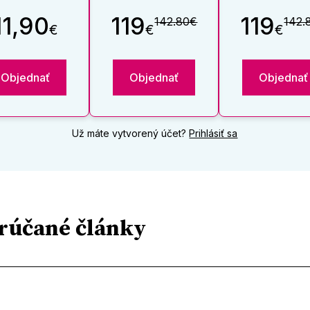
11,90
119
119
142.80€
142.
€
€
€
Objednať
Objednať
Objednať
Už máte vytvorený účet?
Prihlásiť sa
rúčané články