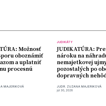
JUDIKÁTY
TÚRA: Možnosť
JUDIKATÚRA: Pre
sporu oboznámiť
nároku na náhrad
kazom a uplatniť
nemajetkovej ujm
mu procesnú
pozostalých po ob
dopravných nehô
NA MAJERIKOVÁ
JUDR. ZUZANA MAJERIKOVÁ
júl 30, 2026