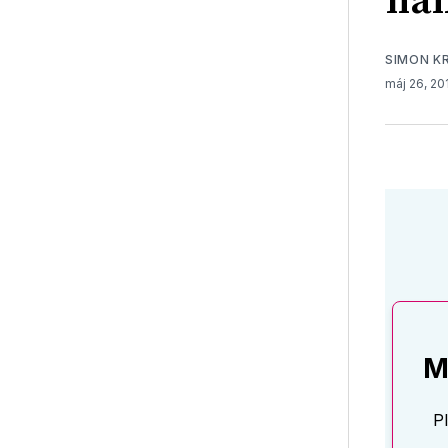
nal
SIMON K
máj 26, 2
M
P