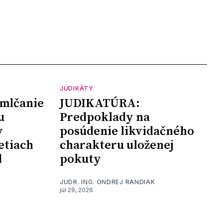
JUDIKÁTY
mlčanie
JUDIKATÚRA:
u
Predpoklady na
y
posúdenie likvidačného
etiach
charakteru uloženej
d
pokuty
JUDR. ING. ONDREJ RANDIAK
júl 29, 2026