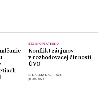
BEZ SPOPLATNENIA
mlčanie
Konflikt záujmov
u
v rozhodovacej činnosti
y
ÚVO
etiach
REDAKCIA NAJPRÁVO
d
júl 30, 2026