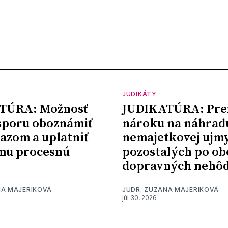
JUDIKÁTY
TÚRA: Možnosť
JUDIKATÚRA: Pre
sporu oboznámiť
nároku na náhrad
kazom a uplatniť
nemajetkovej ujm
mu procesnú
pozostalých po ob
dopravných nehô
NA MAJERIKOVÁ
JUDR. ZUZANA MAJERIKOVÁ
júl 30, 2026