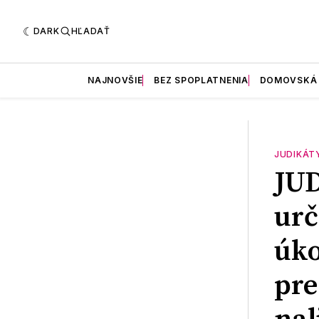
DARK
HĽADAŤ
NAJNOVŠIE
BEZ SPOPLATNENIA
DOMOVSKÁ
JUDIKÁT
JU
urč
úko
pre