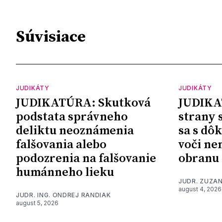
Súvisiace
JUDIKÁTY
JUDIKÁTY
JUDIKATÚRA: Skutková
JUDIKA
podstata správneho
strany 
deliktu neoznámenia
sa s dô
falšovania alebo
voči ne
podozrenia na falšovanie
obranu
humánneho lieku
JUDR. ZUZA
august 4, 2026
JUDR. ING. ONDREJ RANDIAK
august 5, 2026