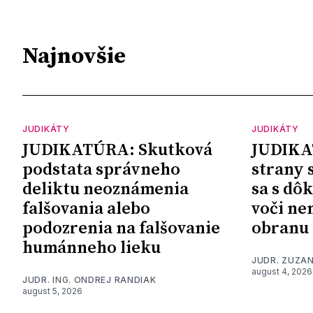
Najnovšie
JUDIKÁTY
JUDIKÁTY
JUDIKATÚRA: Skutková
JUDIKA
podstata správneho
strany 
deliktu neoznámenia
sa s dô
falšovania alebo
voči ne
podozrenia na falšovanie
obranu
humánneho lieku
JUDR. ZUZA
august 4, 2026
JUDR. ING. ONDREJ RANDIAK
august 5, 2026