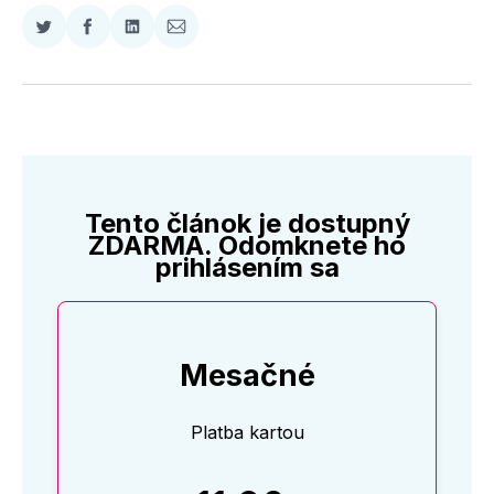
Zdieľať
Zdieľať
Zdieľať
Zdieľať
na
na
na
cez
Twitter
Facebooku
LinkedIne
E-
Mail
Tento článok je dostupný
ZDARMA. Odomknete ho
prihlásením sa
Mesačné
Platba kartou