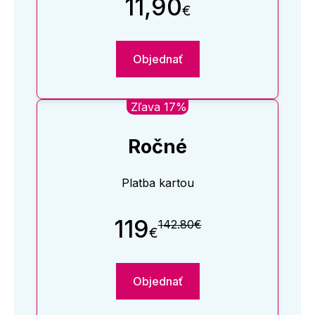
11,90
€
Objednať
Zľava 17%
Ročné
Platba kartou
119
142.80€
€
Objednať