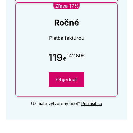
Zľava 17%
Ročné
Platba faktúrou
119
142.80€
€
Objednať
Už máte vytvorený účet?
Prihlásiť sa