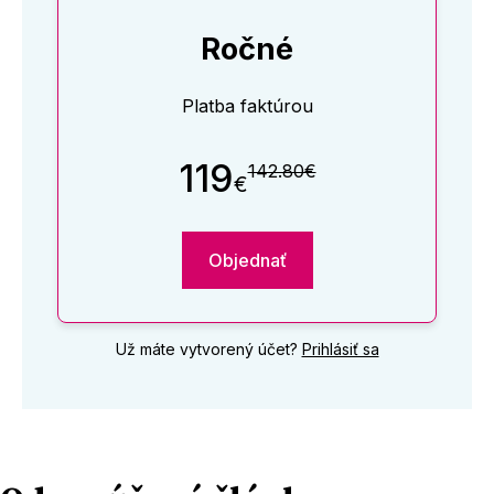
Ročné
Platba faktúrou
119
142.80€
€
Objednať
Už máte vytvorený účet?
Prihlásiť sa