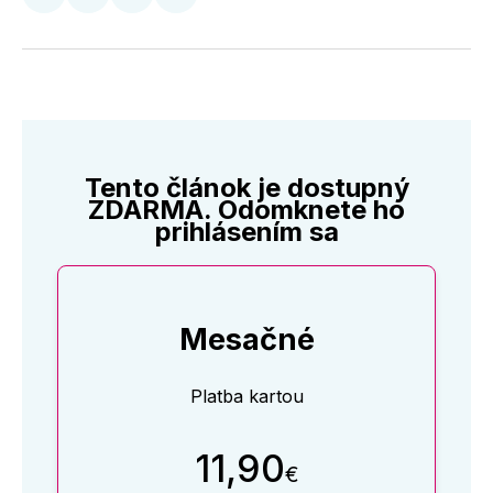
Zdieľať
Zdieľať
Zdieľať
Zdieľať
na
na
na
cez
Twitter
Facebooku
LinkedIne
E-
Mail
Tento článok je dostupný
ZDARMA. Odomknete ho
prihlásením sa
Mesačné
Platba kartou
11,90
€