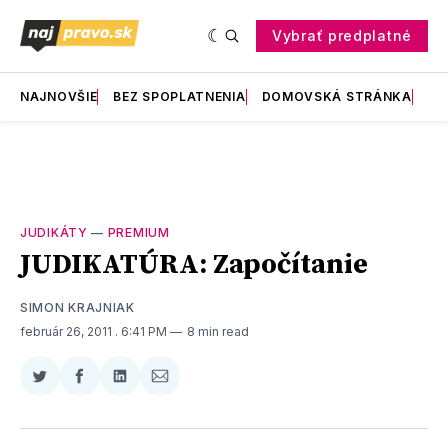
Vybrať predplatné
NAJNOVŠIE
BEZ SPOPLATNENIA
DOMOVSKÁ STRÁNKA
RE
JUDIKÁTY
—
PREMIUM
JUDIKATÚRA: Započítanie
SIMON KRAJNIAK
február 26, 2011
. 6:41 PM
8 min read
Zdieľať
Zdieľať
Zdieľať
Zdieľať
na
na
na
cez
Twitter
Facebooku
LinkedIne
E-
Mail