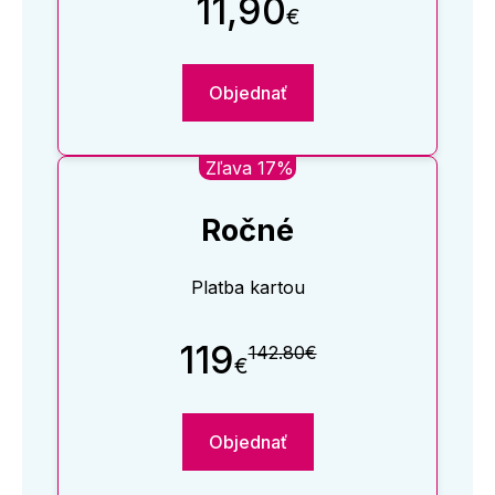
11,90
€
Objednať
Zľava 17%
Ročné
Platba kartou
119
142.80€
€
Objednať