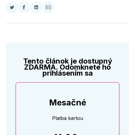
Zdieľať
Zdieľať
Zdieľať
Zdieľať
na
na
na
cez
Twitter
Facebooku
LinkedIne
E-
Mail
Tento článok je dostupný
ZDARMA. Odomknete ho
prihlásením sa
Mesačné
Platba kartou