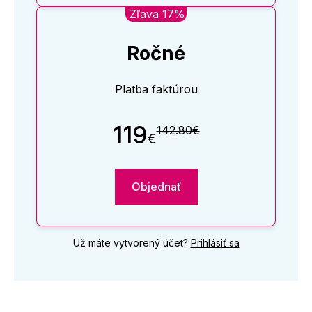
Zľava 17%
Ročné
Platba faktúrou
119
142.80€
€
Objednať
Už máte vytvorený účet?
Prihlásiť sa