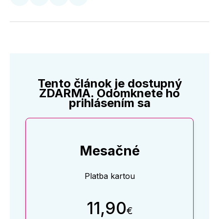
Zdieľať
Zdieľať
Zdieľať
Zdieľať
na
na
na
cez
Twitter
Facebooku
LinkedIne
E-
Mail
Tento článok je dostupný
ZDARMA. Odomknete ho
prihlásením sa
Mesačné
Platba kartou
11,90
€