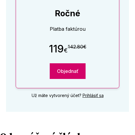
Ročné
Platba faktúrou
119
142.80€
€
Objednať
Už máte vytvorený účet?
Prihlásiť sa