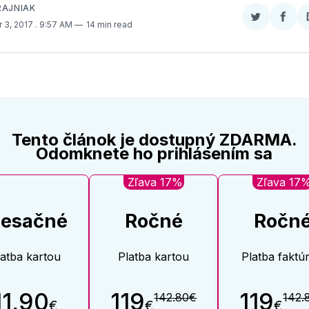
RAJNIAK
Zdieľať
Zdieľ
 3, 2017
. 9:57 AM
14 min read
na
na
Twitter
Face
Tento článok je dostupný ZDARMA.
Odomknete ho prihlásením sa
Zľava 17%
Zľava 17
esačné
Ročné
Ročn
latba kartou
Platba kartou
Platba faktú
11,90
119
119
142.80€
142.
€
€
€