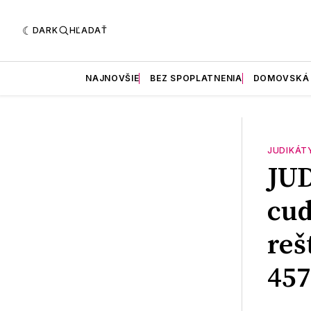
DARK
HĽADAŤ
NAJNOVŠIE
BEZ SPOPLATNENIA
DOMOVSKÁ
JUDIKÁT
JU
cud
reš
457