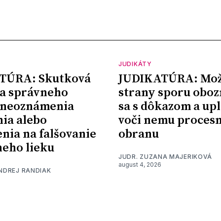
JUDIKÁTY
TÚRA: Skutková
JUDIKATÚRA: Mož
a správneho
strany sporu oboz
 neoznámenia
sa s dôkazom a upl
nia alebo
voči nemu proces
nia na falšovanie
obranu
eho lieku
JUDR. ZUZANA MAJERIKOVÁ
august 4, 2026
ONDREJ RANDIAK