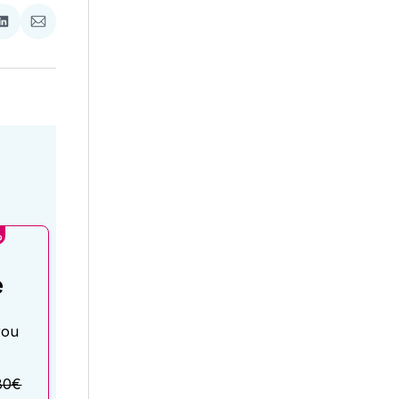
ať
Zdieľať
Zdieľať
na
cez
booku
LinkedIne
E-
Mail
%
é
rou
80€