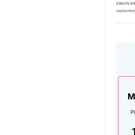
SIMON K
september
M
P