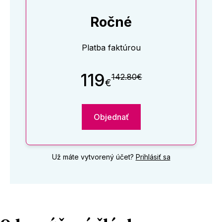
Ročné
Platba faktúrou
119
142.80€
€
Objednať
Už máte vytvorený účet?
Prihlásiť sa