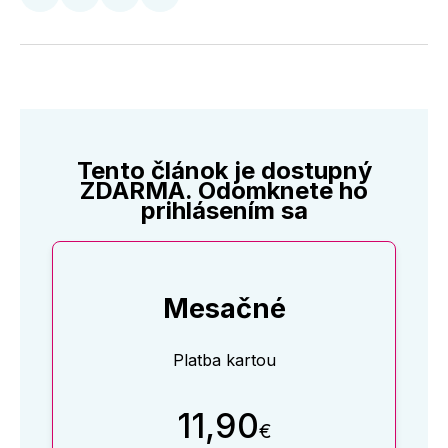
Zdieľať
Zdieľať
Zdieľať
Zdieľať
na
na
na
cez
Twitter
Facebooku
LinkedIne
E-
Mail
Tento článok je dostupný
ZDARMA. Odomknete ho
prihlásením sa
Mesačné
Platba kartou
11,90
€