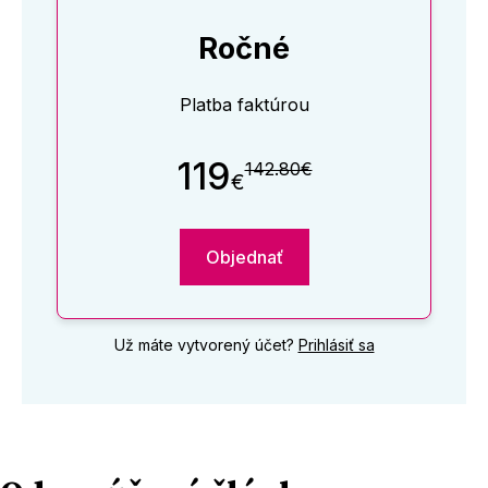
Ročné
Platba faktúrou
119
142.80€
€
Objednať
Už máte vytvorený účet?
Prihlásiť sa