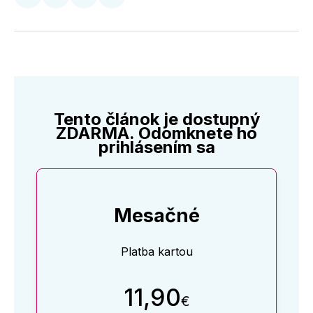
Zdieľať
Zdieľať
Zdieľať
Zdieľať
na
na
na
cez
Twitter
Facebooku
LinkedIne
E-
Mail
Tento článok je dostupný
ZDARMA. Odomknete ho
prihlásením sa
Mesačné
Platba kartou
11,90
€