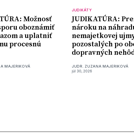
JUDIKÁTY
TÚRA: Možnosť
JUDIKATÚRA: Pre
sporu oboznámiť
nároku na náhrad
kazom a uplatniť
nemajetkovej ujm
mu procesnú
pozostalých po ob
dopravných nehô
NA MAJERIKOVÁ
JUDR. ZUZANA MAJERIKOVÁ
júl 30, 2026