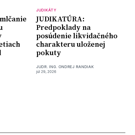
JUDIKÁTY
mlčanie
JUDIKATÚRA:
u
Predpoklady na
y
posúdenie likvidačného
etiach
charakteru uloženej
d
pokuty
JUDR. ING. ONDREJ RANDIAK
júl 29, 2026