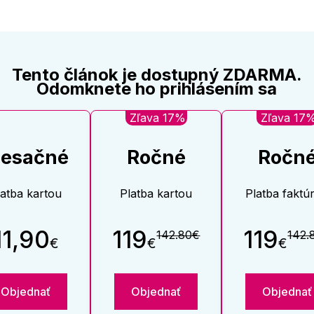
Tento článok je dostupný ZDARMA.
Odomknete ho prihlásením sa
Zľava 17%
Zľava 17
esačné
Ročné
Ročn
latba kartou
Platba kartou
Platba faktú
11,90
119
119
142.80€
142.
€
€
€
Objednať
Objednať
Objednať