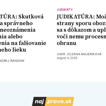
JUDIKÁTY
TÚRA: Skutková
JUDIKATÚRA: Mož
a správneho
strany sporu oboz
 neoznámenia
sa s dôkazom a upl
nia alebo
voči nemu proces
nia na falšovanie
obranu
eho lieku
JUDR. ZUZANA MAJERIKOVÁ
august 4, 2026
ONDREJ RANDIAK