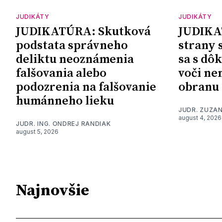
JUDIKÁTY
JUDIKÁTY
JUDIKATÚRA: Skutková
JUDIKA
podstata správneho
strany 
deliktu neoznámenia
sa s dô
falšovania alebo
voči ne
podozrenia na falšovanie
obranu
humánneho lieku
JUDR. ZUZA
august 4, 2026
JUDR. ING. ONDREJ RANDIAK
august 5, 2026
Najnovšie