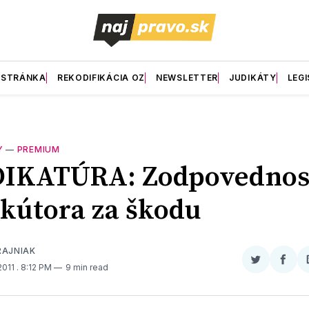
 STRÁNKA
REKODIFIKÁCIA OZ
NEWSLETTER
JUDIKÁTY
LEGI
Y
—
PREMIUM
DIKATÚRA: Zodpovednos
kútora za škodu
RAJNIAK
Zdieľať
Zdieľ
 2011
. 8:12 PM
9 min read
na
na
Twitter
Face