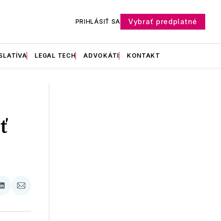
Vybrať predplatné
PRIHLÁSIŤ SA
SLATÍVA
LEGAL TECH
ADVOKÁTI
KONTAKT
ť
ať
Zdieľať
Zdieľať
na
cez
booku
LinkedIne
E-
Mail