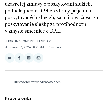
uzavretej zmluvy o poskytovaní služieb,
podliehajúcom DPH zo strany príjemcu
poskytovaných služieb, sa má považovať za
poskytovanie služby za protihodnotu
v zmysle smernice o DPH.
JUDR. ING. ONDREJ RANDIAK
december 2, 2024
. 8:21 AM
6 min read
Zdieľať
Zdieľať
Zdieľať
Zdieľať
na
na
na
cez
Twitter
Facebooku
LinkedIne
E-
Mail
Ilustračné foto: pixabay.com
Právna veta