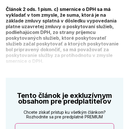
Článok 2 ods. 1 písm. c) smernice o DPH sa má
vykladať v tom zmysle, že suma, ktorá je na
základe zmluvy splatná v dôsledku vypovedania
platne uzavretej zmluvy o poskytovaní služieb,
podliehajúcom DPH, zo strany príjemcu
poskytovaných služieb, ktoré poskytovateľ
služieb začal poskytovať a ktorých poskytovanie
bol pripravený dokončiť, sa má považovať za
poskytovanie služby za protihodnotu v zmysle
smernice o DPH.
Tento článok je exkluzívnym
obsahom pre predplatiteľov
Chcete získať prístup ku všetkým článkom?
Rozhodnite sa pre predplatné PREMIUM