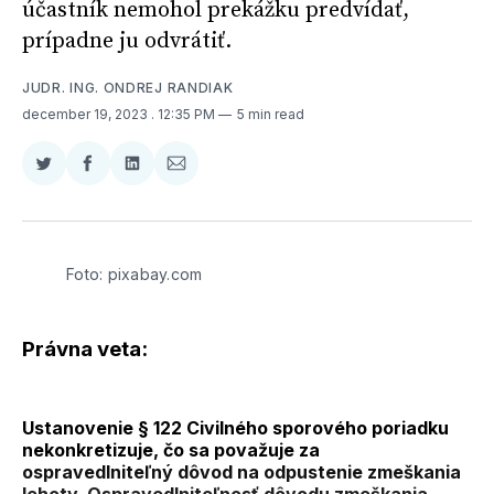
účastník nemohol prekážku predvídať,
prípadne ju odvrátiť.
JUDR. ING. ONDREJ RANDIAK
december 19, 2023
. 12:35 PM
5 min read
Zdieľať
Zdieľať
Zdieľať
Zdieľať
na
na
na
cez
Twitter
Facebooku
LinkedIne
E-
Mail
Foto: pixabay.com
Právna veta:
Ustanovenie § 122 Civilného sporového poriadku
nekonkretizuje, čo sa považuje za
ospravedlniteľný dôvod na odpustenie zmeškania