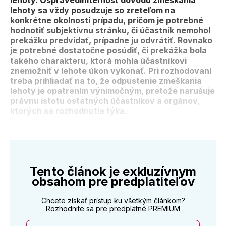
lehoty. Ospravedlniteľnosť dôvodu zmeškania
lehoty sa vždy posudzuje so zreteľom na
konkrétne okolnosti prípadu, pričom je potrebné
hodnotiť subjektívnu stránku, či účastník nemohol
prekážku predvídať, prípadne ju odvrátiť. Rovnako
je potrebné dostatočne posúdiť, či prekážka bola
takého charakteru, ktorá mohla účastníkovi
znemožniť v lehote úkon vykonať. Pri rozhodovaní
treba prihliadať na to, že odpustenie zmeškania
lehoty je opatrením výnimočným, pretože narušuje
právnu istotu ostatných účastníkov a orgánov,
ktorých sa rozhodnutie týka.
Tento článok je exkluzívnym
obsahom pre predplatiteľov
Chcete získať prístup ku všetkým článkom?
Rozhodnite sa pre predplatné PREMIUM