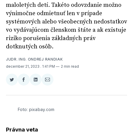
maloletých detí. Takéto odovzdanie možno
výnimočne odmietnuť len v prípade
systémových alebo všeobecných nedostatkov
vo vydávajúcom členskom štáte a ak existuje
riziko porušenia základných práv
dotknutých osôb.
JUDR. ING. ONDREJ RANDIAK
december 21, 2023
. 1:41 PM
2 min read
Zdieľať
Zdieľať
Zdieľať
Zdieľať
na
na
na
cez
Twitter
Facebooku
LinkedIne
E-
Mail
Foto: pixabay.com
Právna veta