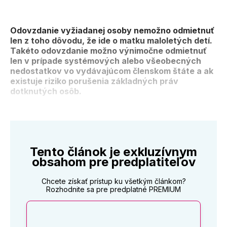
Odovzdanie vyžiadanej osoby nemožno odmietnuť
len z toho dôvodu, že ide o matku maloletých detí.
Takéto odovzdanie možno výnimočne odmietnuť
len v prípade systémových alebo všeobecných
nedostatkov vo vydávajúcom členskom štáte a ak
existuje riziko porušenia základných práv
dotknutých osôb.
Tento článok je exkluzívnym
obsahom pre predplatiteľov
Chcete získať prístup ku všetkým článkom?
Rozhodnite sa pre predplatné PREMIUM