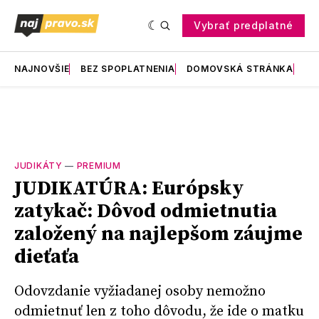
Vybrať predplatné
NAJNOVŠIE
BEZ SPOPLATNENIA
DOMOVSKÁ STRÁNKA
RE
JUDIKÁTY
—
PREMIUM
JUDIKATÚRA: Európsky
zatykač: Dôvod odmietnutia
založený na najlepšom záujme
dieťaťa
Odovzdanie vyžiadanej osoby nemožno
odmietnuť len z toho dôvodu, že ide o matku