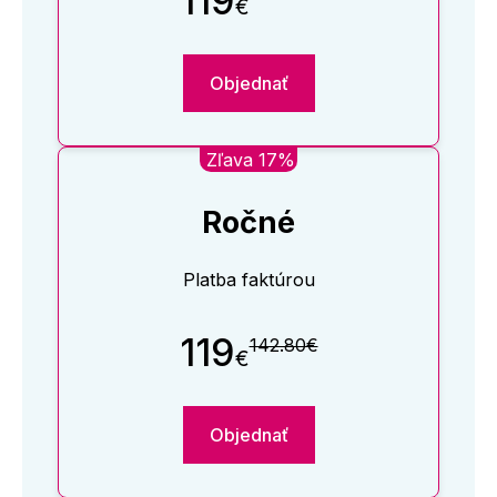
119
€
Objednať
Zľava 17%
Ročné
Platba faktúrou
119
142.80€
€
Objednať