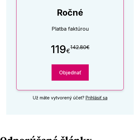
Ročné
Platba faktúrou
119
142.80€
€
Objednať
Už máte vytvorený účet?
Prihlásiť sa