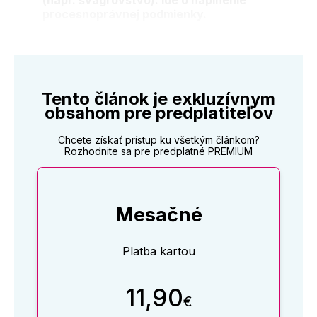
(napr. švagrovstvo). Ide o naplnenie
procesnoprávnej podmienky.
Tento článok je exkluzívnym
obsahom pre predplatiteľov
Chcete získať prístup ku všetkým článkom?
Rozhodnite sa pre predplatné PREMIUM
Mesačné
Platba kartou
11,90
€