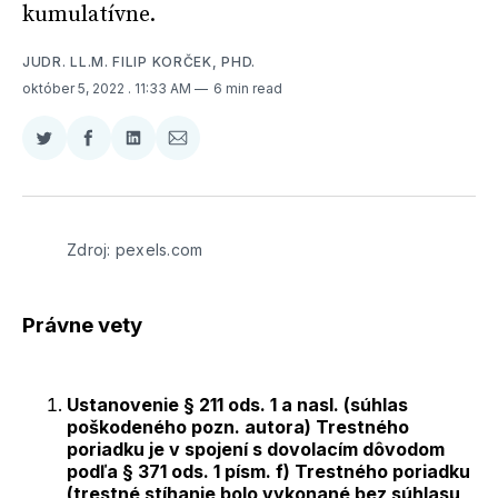
kumulatívne.
JUDR. LL.M. FILIP KORČEK, PHD.
október 5, 2022
. 11:33 AM
6 min read
Zdieľať
Zdieľať
Zdieľať
Zdieľať
na
na
na
cez
Twitter
Facebooku
LinkedIne
E-
Mail
Zdroj: pexels.com
Právne vety
Ustanovenie § 211 ods. 1 a nasl. (súhlas
poškodeného pozn. autora) Trestného
poriadku je v spojení s dovolacím dôvodom
podľa § 371 ods. 1 písm. f) Trestného poriadku
(trestné stíhanie bolo vykonané bez súhlasu