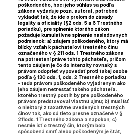
poškodeného, hoci jeho súhlas sa podľa
zákona vyžaduje pozn. autora), potrebné
vykladať tak, že ide o prelom do zásady
legality a oficiality (§2 ods. 5 a 6 Trestného
poriadku), pre splnenie ktorého zákon
požaduje kumulatívne splnenie nasledovných
podmienok: a) záujem poškodeného, ktorý má
blízky vzťah k páchateľovi trestného činu
označeného v § 211 ods. 1 Trestného zákona
na potrestaní práve tohto páchateľa, pričom
tento záujem je čo do intenzity rovnaký s
právom odoprieť vypovedať proti takej osobe
podľa § 130 ods. 1, ods. 2 Trestného poriadku
- teda právom poškodeného vyjadreným ako
jeho záujem netrestať takého páchateľa,
ktorého trestný postih by pre poškodeného
právom predstavoval vlastnú ujmu; b) musí ísť
o niektorý z taxatívne uvedených trestných
činov tak, ako sú tieto presne označené v §
211ods. 1 Trestného zákona a napokon; c)
nesmie ísť o trestný čin, ktorým bola
spôsobená smrť alebo poškodeným je štát,