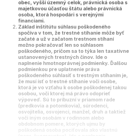
obec, vyšší územný celok, právnická osoba s
majetkovou účasťou štátu alebo právnická
osoba, ktorá hospodári s verejnými
financiami.
Základ inštitútu súhlasu poškodeného
spočíva v tom, že trestné stíhanie môže byť
začaté a už v začatom trestnom stíhaní
možno pokračovať len so súhlasom
poškodeného, pričom sa to týka len taxatívne
ustanovených trestných činov. Ide o
naplnenie hmotnoprávnej podmienky. Ďalšou
podmienkou pre uplatnenie práva
poškodeného súhlasiť s trestným stíhaním je,
že musí ísť o trestné stíhanie voči osobe,
ktorá je vo vzťahu k osobe poškodenej takou
osobou, voči ktorej má právo odoprieť
výpoveď. Sú to príbuzní v priamom rade
(predkovia a potomkovia), súrodenci,
osvojitelia, osvojenci, manžel, druh a taktiež
voči iným osobám v rodinnom alebo
obdobnom pomere, ktorých ujmu by
poškodená osoba pociťovala ako vlastnú