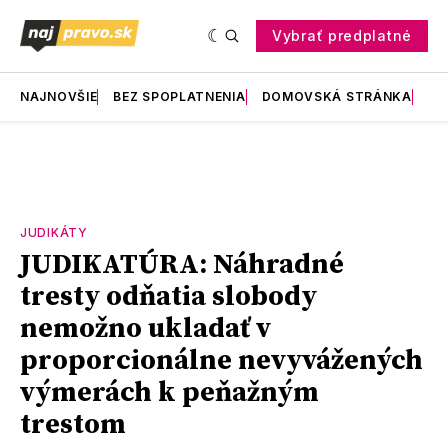
Vybrať predplatné
NAJNOVŠIE
BEZ SPOPLATNENIA
DOMOVSKÁ STRÁNKA
RE
JUDIKÁTY
JUDIKATÚRA: Náhradné
tresty odňatia slobody
nemožno ukladať v
proporcionálne nevyvážených
výmerách k peňažným
trestom