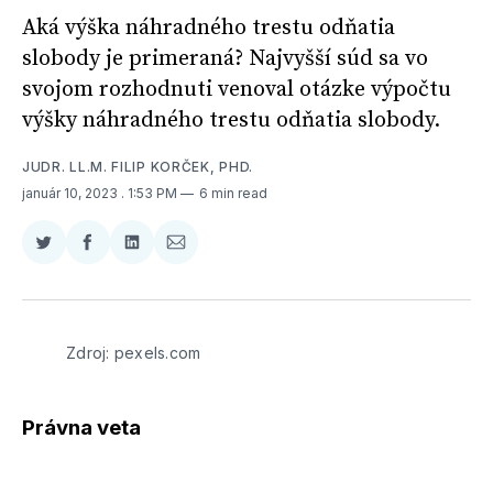
Aká výška náhradného trestu odňatia
slobody je primeraná? Najvyšší súd sa vo
svojom rozhodnuti venoval otázke výpočtu
výšky náhradného trestu odňatia slobody.
JUDR. LL.M. FILIP KORČEK, PHD.
január 10, 2023
. 1:53 PM
6 min read
Zdieľať
Zdieľať
Zdieľať
Zdieľať
na
na
na
cez
Twitter
Facebooku
LinkedIne
E-
Mail
Zdroj: pexels.com
Právna veta