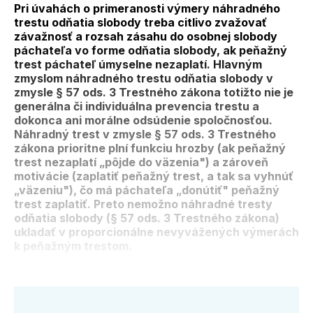
Pri úvahách o primeranosti výmery náhradného
trestu odňatia slobody treba citlivo zvažovať
závažnosť a rozsah zásahu do osobnej slobody
páchateľa vo forme odňatia slobody, ak peňažný
trest páchateľ úmyselne nezaplatí. Hlavným
zmyslom náhradného trestu odňatia slobody v
zmysle § 57 ods. 3 Trestného zákona totižto nie je
generálna či individuálna prevencia trestu a
dokonca ani morálne odsúdenie spoločnosťou.
Náhradný trest v zmysle § 57 ods. 3 Trestného
zákona prioritne plní funkciu hrozby (ak peňažný
trest nezaplatí „pôjde do väzenia") a zároveň
motivácie (zaplatiť peňažný trest, a tak sa vyhnúť
„väzeniu"), čo má páchateľa „donútiť" peňažný
trest zaplatiť. Preto nemožno náhradné tresty
odňatia slobody (§ 57 ods. 3 Trestného zákona)
ukladať v proporcionálne nevyvážených výmerách
k peňažným trestom.