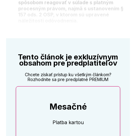
spôsobom reagovať v súlade s platným
procesným právom, najmä s ustanovením §
157 ods. 2 OSP, v ktorom sú upravené
náležitosti odôvodnenia.
Tento článok je exkluzívnym
obsahom pre predplatiteľov
Chcete získať prístup ku všetkým článkom?
Rozhodnite sa pre predplatné PREMIUM
Mesačné
Platba kartou