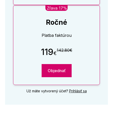
Zľava 17%
Ročné
Platba faktúrou
119
142.80€
€
Objednať
Už máte vytvorený účet?
Prihlásiť sa