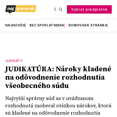
Vybrať predplatné
NAJNOVŠIE
BEZ SPOPLATNENIA
DOMOVSKÁ STRÁNKA
RE
JUDIKÁTY
JUDIKATÚRA: Nároky kladené
na odôvodnenie rozhodnutia
všeobecného súdu
Najvyšší správny súd sa v uvádzanom
rozhodnutá zaoberal otázkou nárokov, ktorú
sú kladené na odôvodnenie rozhodnutia