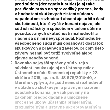
pred súdom (denegatio iustitie) je aj také
porušenie práva na spravodlivý proces, kedy
v hodnotení skutkových zistení súdom v
napadnutom rozhodnutí absentuje určitá časť
skutočností, ktoré vyšli v konaní najavo, ale
súd ich náležitým spôsobom v celom súhrne
posudzovaných skutočností nezhodnotil a
riadne sa s nimi nevysporiadal. Rozhodnutie
všeobecného súdu musí obsahovať dostatok
skutkových a právnych záverov, pričom tieto
závery nesmú byť totiž svojvoľné alebo
zjavne neodôvodnené.
Rovnako najvyšší správny súd v tejto
súvislosti poukazuje aj na Ústavný nález
Ústavného súdu Slovenskej republiky z 22.
októbra 2015, sp. zn. II. ÚS 675/2014-40, z
ktorého vyplýva, že „súd nemusí rozhodovať
v súlade so skutkovým a právnym názorom
účastníka konania, je však povinný na
zákonom predpokladané a umožnené
procesné úkony účastníka primeraným,
zrozumiteľným a ústavne akceptovateľným