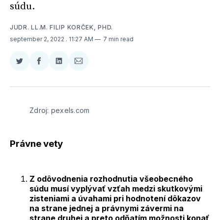
súdu.
JUDR. LL.M. FILIP KORČEK, PHD.
september 2, 2022
. 11:27 AM
7 min read
Zdieľať
Zdieľať
Zdieľať
Zdieľať
na
na
na
cez
Twitter
Facebooku
LinkedIne
E-
Mail
Zdroj: pexels.com
Právne vety
Z odôvodnenia rozhodnutia všeobecného
súdu musí vyplývať vzťah medzi skutkovými
zisteniami a úvahami pri hodnotení dôkazov
na strane jednej a právnymi závermi na
strane druhej a preto odňatím možnosti konať