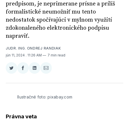
predpisom, je neprimerane prísne a príliš
formalistické neumožniť mu tento
nedostatok spočívajúci v mylnom využití
zdokonaleného elektronického podpisu
napraviť.
JUDR. ING. ONDREJ RANDIAK
jún 11, 2024
. 11:26 AM
7 min read
Zdieľať
Zdieľať
Zdieľať
Zdieľať
na
na
na
cez
Twitter
Facebooku
LinkedIne
E-
Mail
Ilustračné foto: pixabay.com
Právna veta