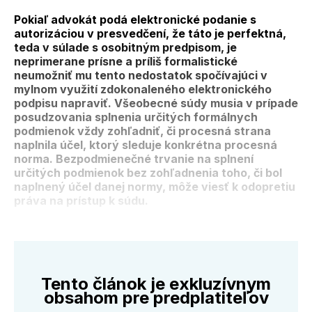
Pokiaľ advokát podá elektronické podanie s
autorizáciou v presvedčení, že táto je perfektná,
teda v súlade s osobitným predpisom, je
neprimerane prísne a príliš formalistické
neumožniť mu tento nedostatok spočívajúci v
mylnom využití zdokonaleného elektronického
podpisu napraviť. Všeobecné súdy musia v prípade
posudzovania splnenia určitých formálnych
podmienok vždy zohľadniť, či procesná strana
naplnila účel, ktorý sleduje konkrétna procesná
norma. Bezpodmienečné trvanie na splnení
určitých podmienok bez zohľadnenia toho, či bol
naplnený účel danej normy, môže viesť k odopretiu
práva na prístup k súdu.
Tento článok je exkluzívnym
obsahom pre predplatiteľov