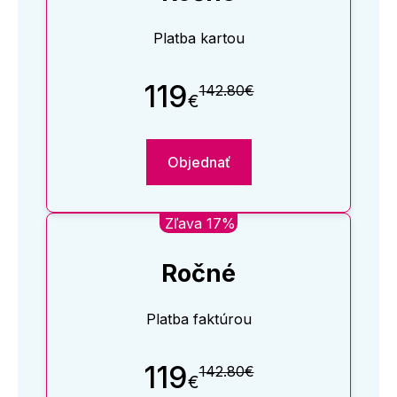
Platba kartou
119
142.80€
€
Objednať
Zľava 17%
Ročné
Platba faktúrou
119
142.80€
€