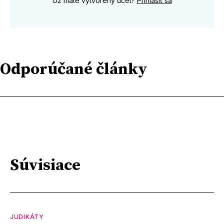
Už máte vytvorený účet?
Prihlásiť sa
Odporúčané články
Súvisiace
JUDIKÁTY