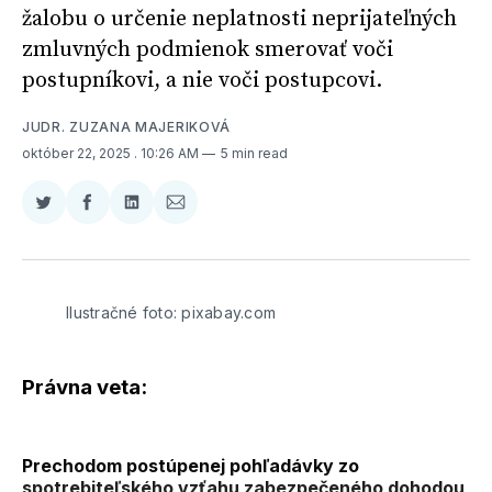
žalobu o určenie neplatnosti neprijateľných
zmluvných podmienok smerovať voči
postupníkovi, a nie voči postupcovi.
JUDR. ZUZANA MAJERIKOVÁ
október 22, 2025
. 10:26 AM
5 min read
Zdieľať
Zdieľať
Zdieľať
Zdieľať
na
na
na
cez
Twitter
Facebooku
LinkedIne
E-
Mail
Ilustračné foto: pixabay.com
Právna veta:
Prechodom postúpenej pohľadávky zo
spotrebiteľského vzťahu zabezpečeného dohodou