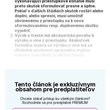
vykonávajúci priestupkové konanie musí
preto skutok sformulovať presne a úplne.
Pokiaľ v ďalších štádiách skutok rozšíri alebo
doplní, alebo spresní, musí umožniť
obvinenému z priestupku sa k novo
sformulovanému resp. doplnenému skutku
vyjadriť.
Výrok o treste má akcesorickú povahu k
výroku o vine z priestupku. Akákoľvek
formálna zmena vo výroku o vine má za
dôsledok povinnosť správneho orgánu
nanovo rozhodnúť i o uložení trestu.
Tento článok je exkluzívnym
obsahom pre predplatiteľov
Chcete získať prístup ku všetkým článkom?
Rozhodnite sa pre predplatné PREMIUM