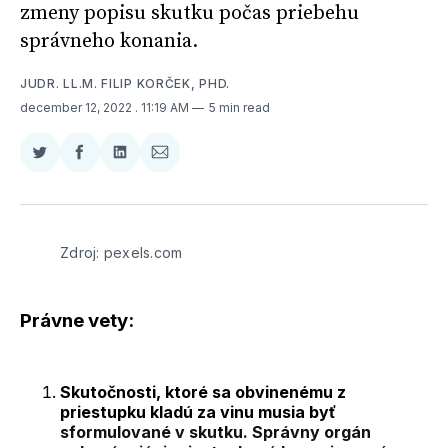
zmeny popisu skutku počas priebehu
správneho konania.
JUDR. LL.M. FILIP KORČEK, PHD.
december 12, 2022
. 11:19 AM
5 min read
Zdieľať
Zdieľať
Zdieľať
Zdieľať
na
na
na
cez
Twitter
Facebooku
LinkedIne
E-
Mail
Zdroj: pexels.com
Právne vety:
Skutočnosti, ktoré sa obvinenému z
priestupku kladú za vinu musia byť
sformulované v skutku. Správny orgán