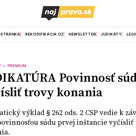
 STRÁNKA
REKODIFIKÁCIA OZ
NEWSLETTER
JUDIKÁTY
LEGI
Y
—
PREMIUM
DIKATÚRA Povinnosť sú
ísliť trovy konania
tický výklad § 262 ods. 2 CSP vedie k zá
 povinnosťou súdu prvej inštancie vyčísliť
ia.