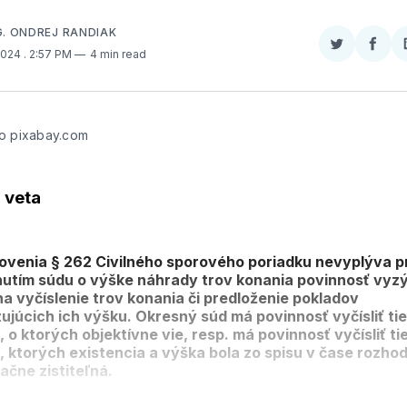
G. ONDREJ RANDIAK
Zdieľať
Zdieľ
 2024
. 2:57 PM
4 min read
na
na
Twitter
Face
o pixabay.com
 veta
ovenia § 262 Civilného sporového poriadku nevyplýva p
utím súdu o výške náhrady trov konania povinnosť vyz
na vyčíslenie trov konania či predloženie pokladov
ujúcich ich výšku. Okresný súd má povinnosť vyčísliť tie
 o ktorých objektívne vie, resp. má povinnosť vyčísliť ti
, ktorých existencia a výška bola zo spisu v čase rozho
ačne zistiteľná.