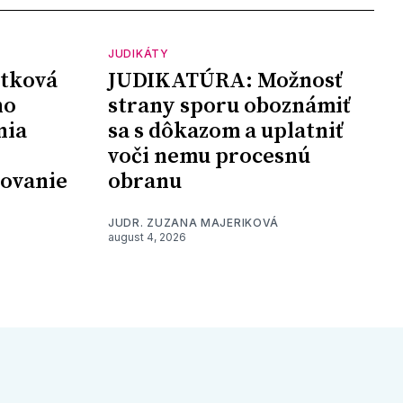
JUDIKÁTY
tková
JUDIKATÚRA: Možnosť
ho
strany sporu oboznámiť
nia
sa s dôkazom a uplatniť
voči nemu procesnú
šovanie
obranu
JUDR. ZUZANA MAJERIKOVÁ
august 4, 2026