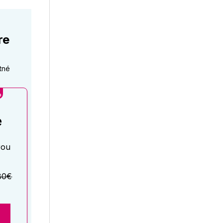
re
tné
%
é
rou
80€