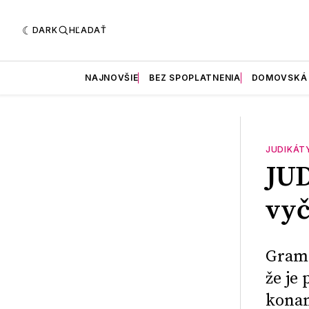
DARK
HĽADAŤ
NAJNOVŠIE
BEZ SPOPLATNENIA
DOMOVSKÁ
JUDIKÁT
JU
vyč
Grama
že je
konan