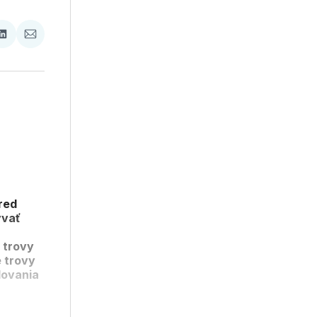
ať
Zdieľať
Zdieľať
na
cez
booku
LinkedIne
E-
Mail
red
ývať
 trovy
e trovy
dovania