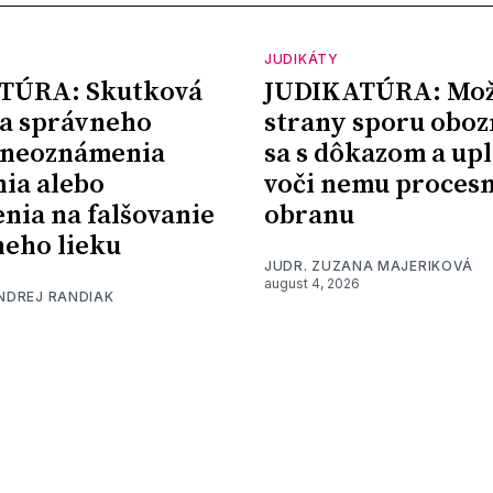
JUDIKÁTY
TÚRA: Skutková
JUDIKATÚRA: Mož
a správneho
strany sporu oboz
 neoznámenia
sa s dôkazom a upl
nia alebo
voči nemu proces
nia na falšovanie
obranu
eho lieku
JUDR. ZUZANA MAJERIKOVÁ
august 4, 2026
ONDREJ RANDIAK