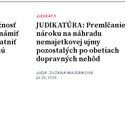
JUDIKÁTY
nosť
JUDIKATÚRA: Premlčanie
námiť
nároku na náhradu
atniť
nemajetkovej ujmy
nú
pozostalých po obetiach
dopravných nehôd
JUDR. ZUZANA MAJERIKOVÁ
júl 30, 2026