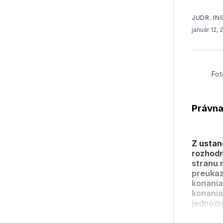
JUDR. IN
január 12,
Fot
Právna
Z ustan
rozhodn
stranu 
preukaz
konania,
konania
jednozn