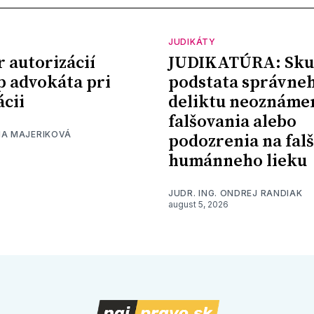
JUDIKÁTY
r autorizácií
JUDIKATÚRA: Sku
p advokáta pri
podstata správne
ácii
deliktu neoznáme
falšovania alebo
NA MAJERIKOVÁ
podozrenia na fal
humánneho lieku
JUDR. ING. ONDREJ RANDIAK
august 5, 2026