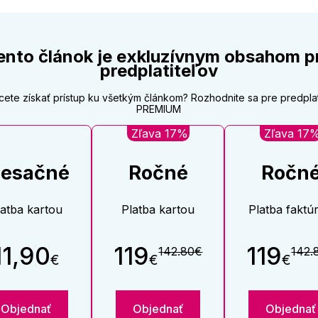
ento článok je exkluzívnym obsahom p
predplatiteľov
cete získať prístup ku všetkým článkom? Rozhodnite sa pre predpla
PREMIUM
Zľava 17%
Zľava 17
esačné
Ročné
Ročn
latba kartou
Platba kartou
Platba faktú
11,90
119
119
142.80€
142.
€
€
€
Objednať
Objednať
Objednať