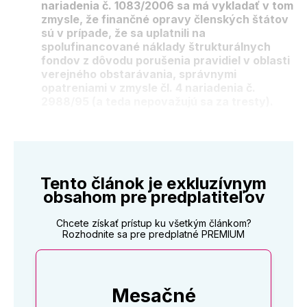
nariadenia č. 1083/2006 sa má vykladať v tom
zmysle, že finančné opravy členských štátov
sú v prípade, že sa uplatnili na
spolufinancované náklady štrukturálnych
fondov z dôvodu porušenia pravidiel v oblasti
verejného obstarávania, správnymi
opatreniami v zmysle čl. 4 nariadenia č.
2988/95 (a teda nepovažujú sa za tresty).
Tento článok je exkluzívnym
obsahom pre predplatiteľov
Chcete získať prístup ku všetkým článkom?
Rozhodnite sa pre predplatné PREMIUM
Mesačné