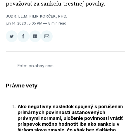
považovať za sankciu trestnej povahy.
JUDR. LL.M. FILIP KORČEK, PHD.
jún 14, 2023
. 5:05 PM
8 min read
Zdieľať
Zdieľať
Zdieľať
Zdieľať
na
na
na
cez
Twitter
Facebooku
LinkedIne
E-
Mail
Foto: pixabay.com
Právne vety
Ako negatívny následok spojený s porušením
primárnych povinností ustanovených
právnymi normami, uloženie povinnosti vrátiť
príspevok možno hodnotiť iba ako sankciu v
širšom slova zmysle, čo však bez ďalšieho