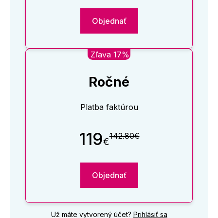
Objednať
Zľava 17%
Ročné
Platba faktúrou
119
142.80€
€
Objednať
Už máte vytvorený účet?
Prihlásiť sa