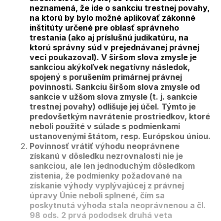
neznamená, že ide o sankciu trestnej povahy,
na ktorú by bylo možné aplikovať zákonné
inštitúty určené pre oblasť správneho
trestania (ako aj príslušnú judikatúru, na
ktorú správny súd v prejednávanej právnej
veci poukazoval). V širšom slova zmysle je
sankciou akýkoľvek negatívny následok,
spojený s porušením primárnej právnej
povinnosti. Sankciu širšom slova zmysle od
sankcie v užšom slova zmysle (t. j. sankcie
trestnej povahy) odlišuje jej účel. Týmto je
predovšetkým navrátenie prostriedkov, ktoré
neboli použité v súlade s podmienkami
ustanovenými štátom, resp. Európskou úniou.
Povinnosť vrátiť výhodu neoprávnene
získanú v dôsledku nezrovnalosti nie je
sankciou, ale len jednoduchým dôsledkom
zistenia, že podmienky požadované na
získanie výhody vyplývajúcej z právnej
úpravy Únie neboli splnené, čím sa
poskytnutá výhoda stala neoprávnenou a čl.
98 ods. 2 prvá pododsek druhá veta