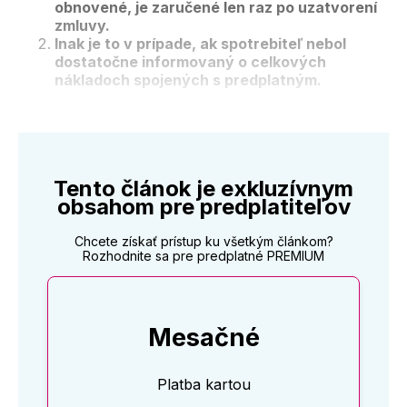
obnovené, je zaručené len raz po uzatvorení
zmluvy.
Inak je to v prípade, ak spotrebiteľ nebol
dostatočne informovaný o celkových
nákladoch spojených s predplatným.
Tento článok je exkluzívnym
obsahom pre predplatiteľov
Chcete získať prístup ku všetkým článkom?
Rozhodnite sa pre predplatné PREMIUM
Mesačné
Platba kartou