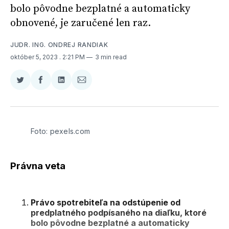
bolo pôvodne bezplatné a automaticky
obnovené, je zaručené len raz.
JUDR. ING. ONDREJ RANDIAK
október 5, 2023
. 2:21 PM
3 min read
Zdieľať
Zdieľať
Zdieľať
Zdieľať
na
na
na
cez
Twitter
Facebooku
LinkedIne
E-
Mail
Foto: pexels.com
Právna veta
Právo spotrebiteľa na odstúpenie od
predplatného podpísaného na diaľku, ktoré
bolo pôvodne bezplatné a automaticky