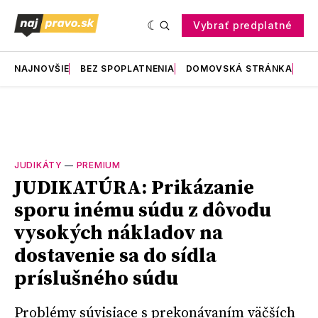
Vybrať predplatné
NAJNOVŠIE
BEZ SPOPLATNENIA
DOMOVSKÁ STRÁNKA
RE
JUDIKÁTY
—
PREMIUM
JUDIKATÚRA: Prikázanie
sporu inému súdu z dôvodu
vysokých nákladov na
dostavenie sa do sídla
príslušného súdu
Problémy súvisiace s prekonávaním väčších