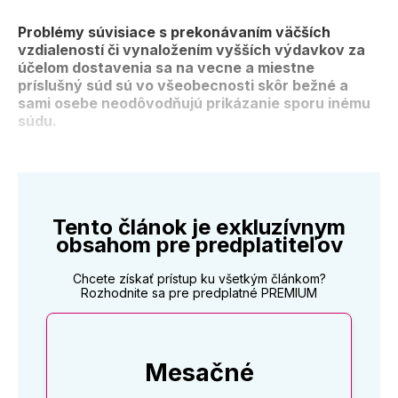
Problémy súvisiace s prekonávaním väčších
vzdialeností či vynaložením vyšších výdavkov za
účelom dostavenia sa na vecne a miestne
príslušný súd sú vo všeobecnosti skôr bežné a
sami osebe neodôvodňujú prikázanie sporu inému
súdu.
Tento článok je exkluzívnym
obsahom pre predplatiteľov
Chcete získať prístup ku všetkým článkom?
Rozhodnite sa pre predplatné PREMIUM
Mesačné