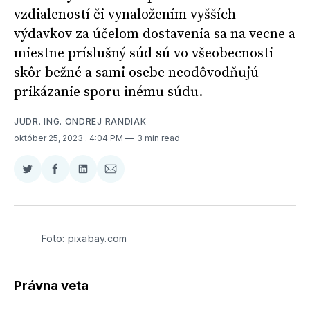
vzdialeností či vynaložením vyšších
výdavkov za účelom dostavenia sa na vecne a
miestne príslušný súd sú vo všeobecnosti
skôr bežné a sami osebe neodôvodňujú
prikázanie sporu inému súdu.
JUDR. ING. ONDREJ RANDIAK
október 25, 2023
. 4:04 PM
3 min read
Zdieľať
Zdieľať
Zdieľať
Zdieľať
na
na
na
cez
Twitter
Facebooku
LinkedIne
E-
Mail
Foto: pixabay.com
Právna veta