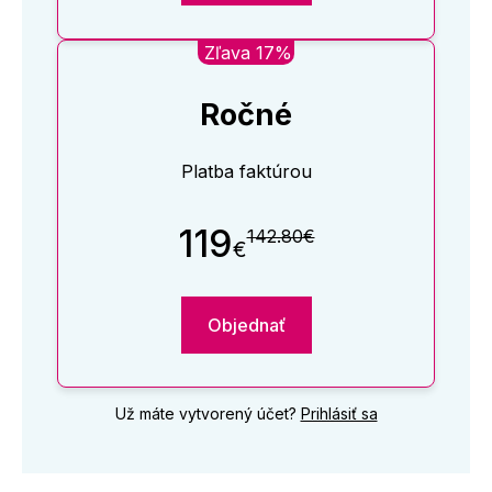
Zľava 17%
Ročné
Platba faktúrou
119
142.80€
€
Objednať
Už máte vytvorený účet?
Prihlásiť sa