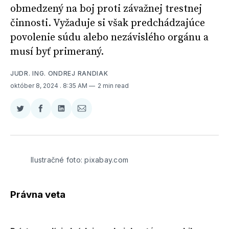
obmedzený na boj proti závažnej trestnej
činnosti. Vyžaduje si však predchádzajúce
povolenie súdu alebo nezávislého orgánu a
musí byť primeraný.
JUDR. ING. ONDREJ RANDIAK
október 8, 2024
. 8:35 AM
2 min read
Zdieľať
Zdieľať
Zdieľať
Zdieľať
na
na
na
cez
Twitter
Facebooku
LinkedIne
E-
Mail
Ilustračné foto: pixabay.com
Právna veta