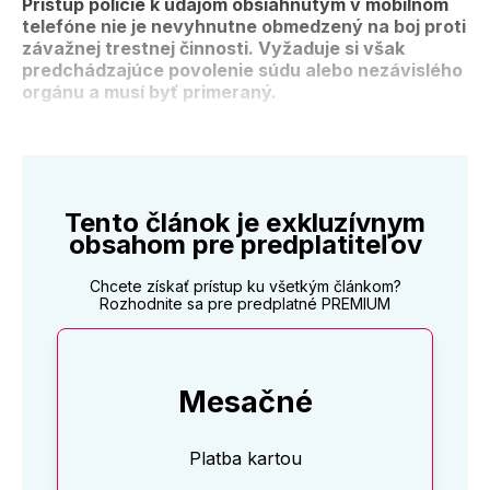
Prístup polície k údajom obsiahnutým v mobilnom
telefóne nie je nevyhnutne obmedzený na boj proti
závažnej trestnej činnosti. Vyžaduje si však
predchádzajúce povolenie súdu alebo nezávislého
orgánu a musí byť primeraný.
Tento článok je exkluzívnym
obsahom pre predplatiteľov
Chcete získať prístup ku všetkým článkom?
Rozhodnite sa pre predplatné PREMIUM
Mesačné
Platba kartou