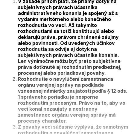
V zásade pritom platí, že priamy dotyk na
subjektívnych právach účastníka
administratívneho konania je spojený až s
vydaním meritórneho alebo konečného
rozhodnutia vo veci. Až takýmito
rozhodnutiami sa totiž konštituujú alebo
deklarujú práva, právom chránené záujmy
alebo povinnosti. Od uvedených účinkov
rozhodnutia sa odvíja aj dotyk na
subjektívnych právach účastníka konania.
Len výnimočne môžu byť preto subjektívne
práva dotknuté aj rozhodnutím predbežnej,
procesnej alebo poriadkovej povahy.
Rozhodnutie o nevylúčení zamestnanca
orgánu verejnej správy na podklade
vznesenej námietky zaujatosti podľa § 12 ods.
1 správneho poriadku je nesporne
rozhodnutím procesným. Právo na to, aby vo
veci konal nezaujatý a nestranný
zamestnanec orgánu verejnej správy má
procesný charakter.
Z povahy veci súčasne vyplýva, že samotným
rozhodnutím o nevylúčení zamestnanca