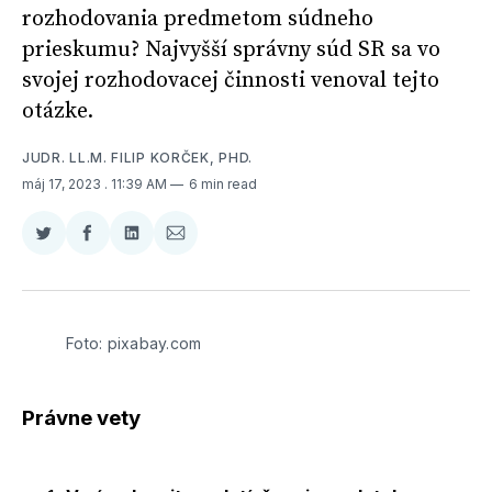
rozhodovania predmetom súdneho
prieskumu? Najvyšší správny súd SR sa vo
svojej rozhodovacej činnosti venoval tejto
otázke.
JUDR. LL.M. FILIP KORČEK, PHD.
máj 17, 2023
. 11:39 AM
6 min read
Zdieľať
Zdieľať
Zdieľať
Zdieľať
na
na
na
cez
Twitter
Facebooku
LinkedIne
E-
Mail
Foto: pixabay.com
Právne vety