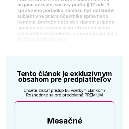
orgánu verejnej správy podľa § 12 ods. 1
správneho poriadku nemôžu byť dotknuté
subjektívne práva účastníka správneho
konania, pretože tieto sú v danom prípade
spojené až s vydaním meritórneho alebo
konečného rozhodnutia a nevyplývajú ani z
ďalších okolností veci.
Tento článok je exkluzívnym
obsahom pre predplatiteľov
Chcete získať prístup ku všetkým článkom?
Rozhodnite sa pre predplatné PREMIUM
Mesačné