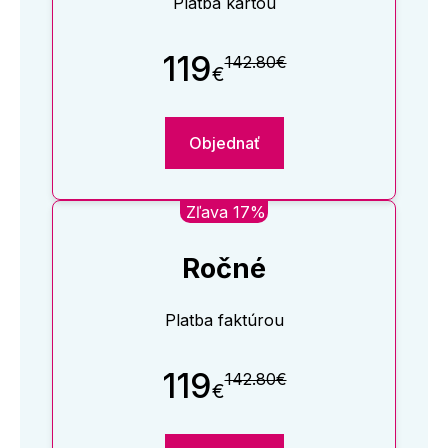
Platba kartou
119
142.80€
€
Objednať
Zľava 17%
Ročné
Platba faktúrou
119
142.80€
€