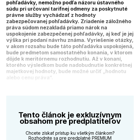
pohľadávky, nemožno podľa názoru ústavného
súdu pri určovaní tarifnej odmeny za poskytnuté
právne služby vychádzať z hodnoty
zabezpečovanej pohľadávky. Zriadenie záložného
práva súdom nezakladá priamo nárok na
uspokojenie zabezpečenej pohľadávky, aj keď je jej
výška pri podaní návrhu známa. Vyriešenie otázky,
v akom rozsahu bude táto pohľadávka uspokojená,
bude predmetom samostatného konania, v ktorom
dôjde k meritórnemu rozhodnutiu. Až v konaní,
ktorého výsledkom bude nadobudnutie konkrétnej
majetkovej hodnoty, bude možné určiť „hodnotu
alebo cenu práva“.
Tento článok je exkluzívnym
obsahom pre predplatiteľov
Chcete získať prístup ku všetkým článkom?
Rozhodnite sa pre predplatné PREMIUM