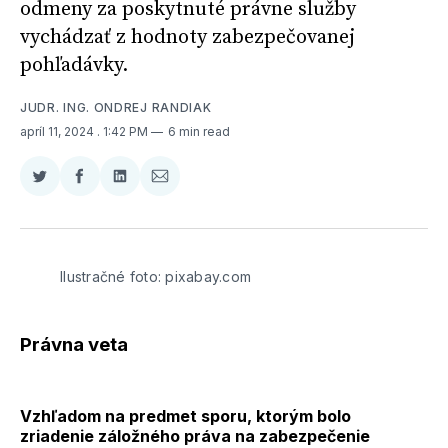
odmeny za poskytnuté právne služby
vychádzať z hodnoty zabezpečovanej
pohľadávky.
JUDR. ING. ONDREJ RANDIAK
apríl 11, 2024
. 1:42 PM
6 min read
Zdieľať
Zdieľať
Zdieľať
Zdieľať
na
na
na
cez
Twitter
Facebooku
LinkedIne
E-
Mail
Ilustračné foto: pixabay.com
Právna veta
Vzhľadom na predmet sporu, ktorým bolo
zriadenie záložného práva na zabezpečenie