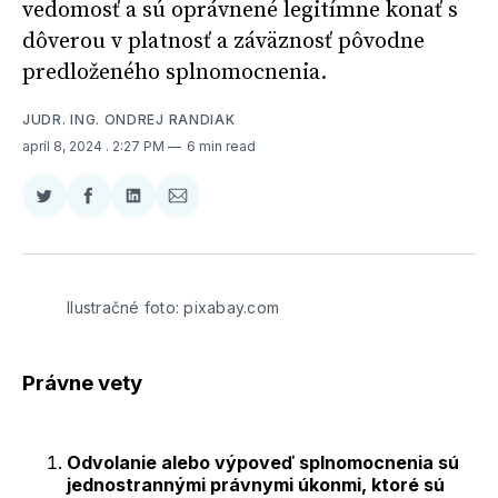
vedomosť a sú oprávnené legitímne konať s
dôverou v platnosť a záväznosť pôvodne
predloženého splnomocnenia.
JUDR. ING. ONDREJ RANDIAK
apríl 8, 2024
. 2:27 PM
6 min read
Zdieľať
Zdieľať
Zdieľať
Zdieľať
na
na
na
cez
Twitter
Facebooku
LinkedIne
E-
Mail
Ilustračné foto: pixabay.com
Právne vety
Odvolanie alebo výpoveď splnomocnenia sú
jednostrannými právnymi úkonmi, ktoré sú