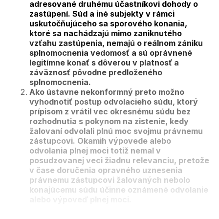
adresované druhému účastníkovi dohody o
zastúpení. Súd a iné subjekty v rámci
uskutočňujúceho sa sporového konania,
ktoré sa nachádzajú mimo zaniknutého
vzťahu zastúpenia, nemajú o reálnom zániku
splnomocnenia vedomosť a sú oprávnené
legitímne konať s dôverou v platnosť a
záväznosť pôvodne predloženého
splnomocnenia.
Ako ústavne nekonformný preto možno
vyhodnotiť postup odvolacieho súdu, ktorý
prípisom z vrátil vec okresnému súdu bez
rozhodnutia s pokynom na zistenie, kedy
žalovaní odvolali plnú moc svojmu právnemu
zástupcovi. Okamih výpovede alebo
odvolania plnej moci totiž nemal v
posudzovanej veci žiadnu relevanciu, pretože
v čase doručenia opravného uznesenia
právnemu zástupcovi žalovaných nebolo
konajúcemu súdu účinne oznámené odvolanie
alebo výpoveď plnej moci.