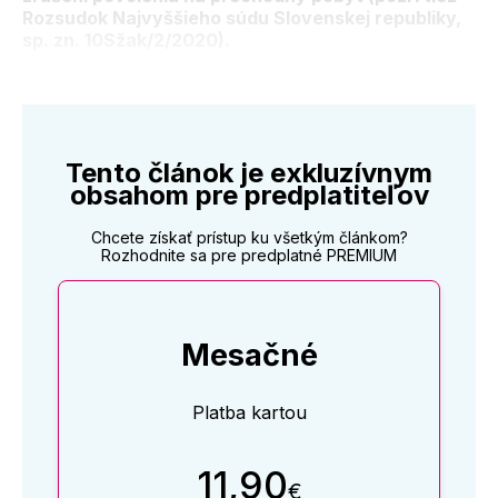
Rozsudok Najvyššieho súdu Slovenskej republiky,
sp. zn. 10Sžak/2/2020).
Tento článok je exkluzívnym
obsahom pre predplatiteľov
Chcete získať prístup ku všetkým článkom?
Rozhodnite sa pre predplatné PREMIUM
Mesačné
Platba kartou
11,90
€