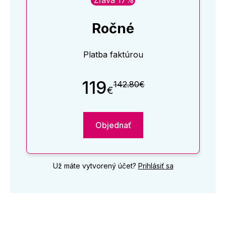
Ročné
Platba faktúrou
119
142.80€
€
Objednať
Už máte vytvorený účet?
Prihlásiť sa