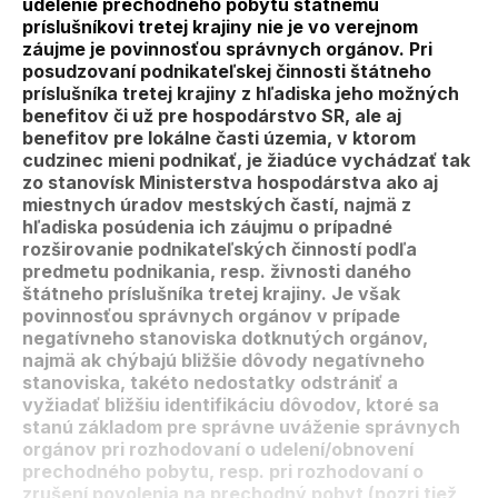
udelenie prechodného pobytu štátnemu
príslušníkovi tretej krajiny nie je vo verejnom
záujme je povinnosťou správnych orgánov. Pri
posudzovaní podnikateľskej činnosti štátneho
príslušníka tretej krajiny z hľadiska jeho možných
benefitov či už pre hospodárstvo SR, ale aj
benefitov pre lokálne časti územia, v ktorom
cudzinec mieni podnikať, je žiadúce vychádzať tak
zo stanovísk Ministerstva hospodárstva ako aj
miestnych úradov mestských častí, najmä z
hľadiska posúdenia ich záujmu o prípadné
rozširovanie podnikateľských činností podľa
predmetu podnikania, resp. živnosti daného
štátneho príslušníka tretej krajiny. Je však
povinnosťou správnych orgánov v prípade
negatívneho stanoviska dotknutých orgánov,
najmä ak chýbajú bližšie dôvody negatívneho
stanoviska, takéto nedostatky odstrániť a
vyžiadať bližšiu identifikáciu dôvodov, ktoré sa
stanú základom pre správne uváženie správnych
orgánov pri rozhodovaní o udelení/obnovení
prechodného pobytu, resp. pri rozhodovaní o
zrušení povolenia na prechodný pobyt (pozri tiež