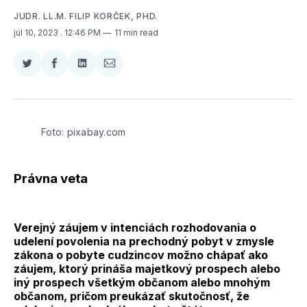
JUDR. LL.M. FILIP KORČEK, PHD.
júl 10, 2023
. 12:46 PM
11 min read
Zdieľať
Zdieľať
Zdieľať
Zdieľať
na
na
na
cez
Twitter
Facebooku
LinkedIne
E-
Mail
Foto: pixabay.com
Právna veta
Verejný záujem v intenciách rozhodovania o
udelení povolenia na prechodný pobyt v zmysle
zákona o pobyte cudzincov možno chápať ako
záujem, ktorý prináša majetkový prospech alebo
iný prospech všetkým občanom alebo mnohým
občanom, pričom preukázať skutočnosť, že