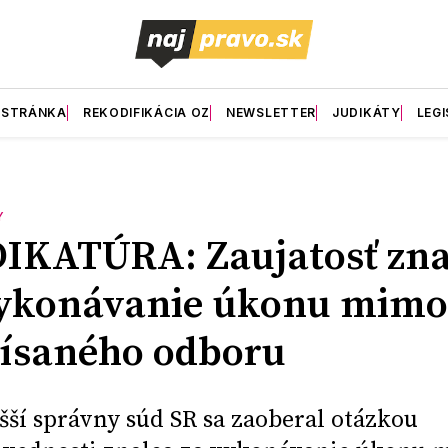
 STRÁNKA
REKODIFIKÁCIA OZ
NEWSLETTER
JUDIKÁTY
LEGI
Y
IKATÚRA: Zaujatosť zna
vykonávanie úkonu mimo
ísaného odboru
šší správny súd SR sa zaoberal otázkou