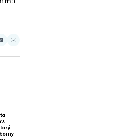
 mimo
ať
Zdieľať
Zdieľať
na
cez
booku
LinkedIne
E-
Mail
to
ov.
ktorý
dborný