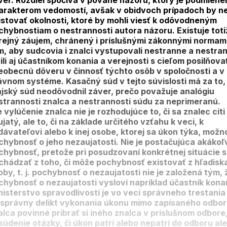
ver. Rozdiel spočíva v povahe názoru, ktorý je podmiene
arakterom vedomostí, avšak v obidvoch prípadoch by n
istovať okolnosti, ktoré by mohli viesť k odôvodneným
chybnostiam o nestrannosti autora názoru. Existuje toti
rejný záujem, chránený i príslušnými zákonnými normami
m, aby sudcovia i znalci vystupovali nestranne a nestra
vili aj účastníkom konania a verejnosti s cieľom posilňova
eobecnú dôveru v činnosť týchto osôb v spoločnosti a v
ávnom systéme. Kasačný súd v tejto súvislosti má za to,
ajský súd neodôvodnil záver, prečo považuje analógiu
strannosti znalca a nestrannosti súdu za neprimeranú.
 vylúčenie znalca nie je rozhodujúce to, či sa znalec cíti
jatý, ale to, či na základe určitého vzťahu k veci, k
dávateľovi alebo k inej osobe, ktorej sa úkon týka, možn
chybnosť o jeho nezaujatosti. Nie je postačujúca akákoľ
chybnosť, pretože pri posudzovaní konkrétnej situácie 
chádzať z toho, či môže pochybnosť existovať z hľadiska
oby, t. j. pochybnosť o nezaujatosti nie je založená tým, 
chybnosť o nezaujatosti vysloví napríklad účastník kona
nisterstvo spravodlivosti je vo veci správneho trestania
 správny delikt vykonania úkonu mimo zapísaného odbo
alca povinné pribrať si iného znalca v príslušnom odbore
súdenie otázky, či úkon patrí alebo nepatrí do odboru al