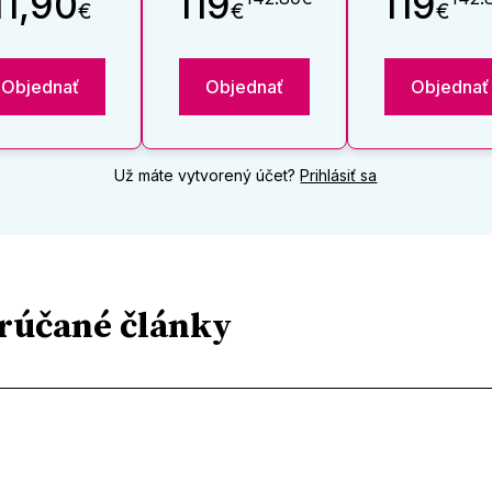
11,90
119
119
€
€
€
Objednať
Objednať
Objednať
Už máte vytvorený účet?
Prihlásiť sa
rúčané články