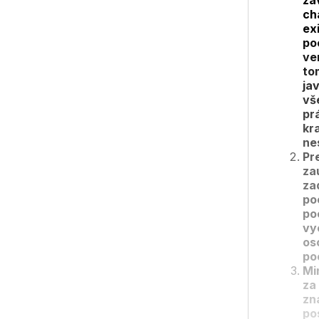
zá
ch
ex
po
ve
to
ja
vš
pr
kr
ne
Pre
zau
za
po
po
vy
os
po
Mi
za
zn
po