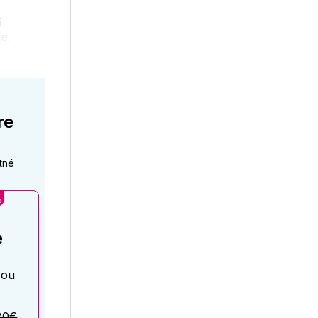
i
e.
re
tné
%
é
rou
80€