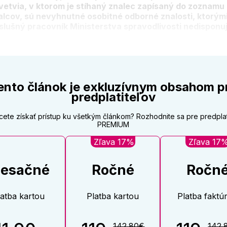
vetvia, v ktorom je stíhaný znalec zapísaný do zoznamu
alcov, sú nevyhnutné osobitné odborné znalosti, ktorým
íslušný pracovník Ministerstva spravodlivosti nedisponuj
ento článok je exkluzívnym obsahom p
predplatiteľov
cete získať prístup ku všetkým článkom? Rozhodnite sa pre predpla
PREMIUM
Zľava 17%
Zľava 17
esačné
Ročné
Ročn
latba kartou
Platba kartou
Platba faktú
142.80€
142.