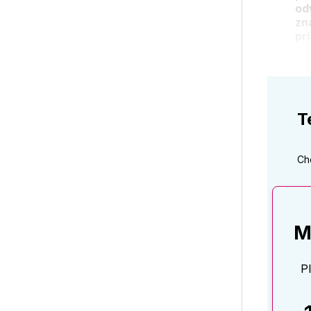
od
zn
pr
T
Ch
M
P