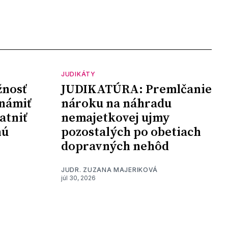
JUDIKÁTY
nosť
JUDIKATÚRA: Premlčanie
námiť
nároku na náhradu
atniť
nemajetkovej ujmy
nú
pozostalých po obetiach
dopravných nehôd
JUDR. ZUZANA MAJERIKOVÁ
júl 30, 2026