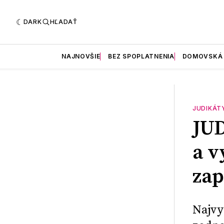
DARK
HĽADAŤ
NAJNOVŠIE
BEZ SPOPLATNENIA
DOMOVSKÁ
JUDIKÁT
JUD
a 
zap
Najvy