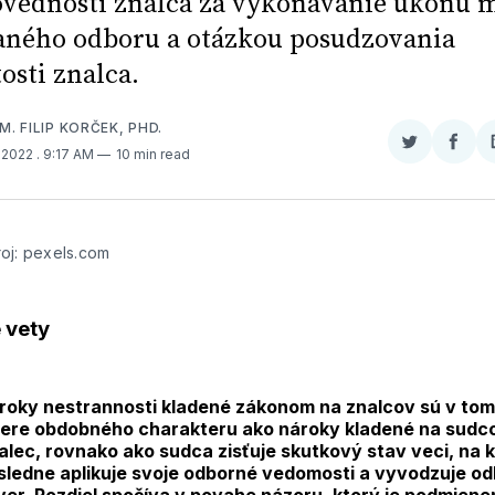
vednosti znalca za vykonávanie úkonu
aného odboru a otázkou posudzovania
osti znalca.
M. FILIP KORČEK, PHD.
Zdieľať
Zdieľ
, 2022
. 9:17 AM
10 min read
na
na
Twitter
Face
oj: pexels.com
 vety
roky nestrannosti kladené zákonom na znalcov sú v tom
ere obdobného charakteru ako nároky kladené na sudc
alec, rovnako ako sudca zisťuje skutkový stav veci, na 
sledne aplikuje svoje odborné vedomosti a vyvodzuje o