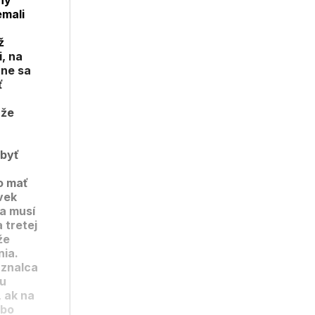
ný
emali
ž
, na
nne sa
ť
 že
 byť
o mať
vek
sa musí
 tretej
že
nia.
 znalca
ru
, ak na
ebo