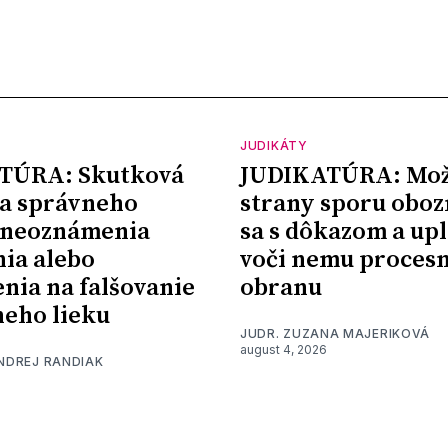
JUDIKÁTY
TÚRA: Skutková
JUDIKATÚRA: Mož
a správneho
strany sporu oboz
 neoznámenia
sa s dôkazom a upl
nia alebo
voči nemu proces
nia na falšovanie
obranu
eho lieku
JUDR. ZUZANA MAJERIKOVÁ
august 4, 2026
ONDREJ RANDIAK