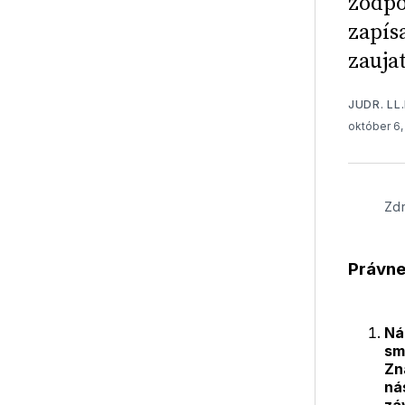
zodpo
zapís
zaujat
JUDR. LL.
október 6
Zdr
Právne
Ná
sm
Zn
ná