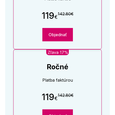
119
142.80€
€
Objednať
Zľava 17%
Ročné
Platba faktúrou
119
142.80€
€