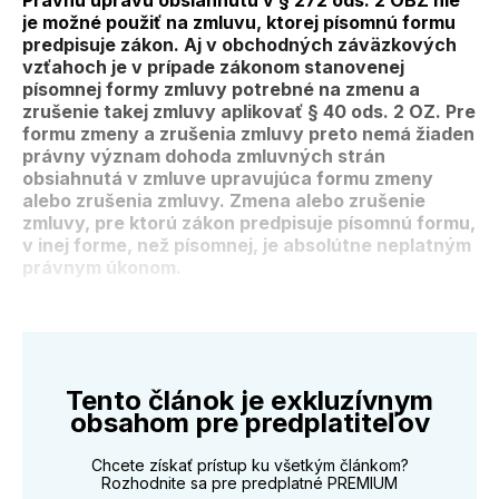
Právnu úpravu obsiahnutú v § 272 ods. 2 OBZ nie
je možné použiť na zmluvu, ktorej písomnú formu
predpisuje zákon. Aj v obchodných záväzkových
vzťahoch je v prípade zákonom stanovenej
písomnej formy zmluvy potrebné na zmenu a
zrušenie takej zmluvy aplikovať § 40 ods. 2 OZ. Pre
formu zmeny a zrušenia zmluvy preto nemá žiaden
právny význam dohoda zmluvných strán
obsiahnutá v zmluve upravujúca formu zmeny
alebo zrušenia zmluvy. Zmena alebo zrušenie
zmluvy, pre ktorú zákon predpisuje písomnú formu,
v inej forme, než písomnej, je absolútne neplatným
právnym úkonom.
Tento článok je exkluzívnym
obsahom pre predplatiteľov
Chcete získať prístup ku všetkým článkom?
Rozhodnite sa pre predplatné PREMIUM