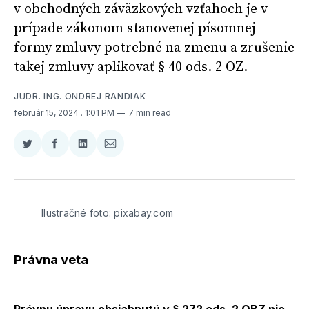
v obchodných záväzkových vzťahoch je v
prípade zákonom stanovenej písomnej
formy zmluvy potrebné na zmenu a zrušenie
takej zmluvy aplikovať § 40 ods. 2 OZ.
JUDR. ING. ONDREJ RANDIAK
február 15, 2024
. 1:01 PM
7 min read
Zdieľať
Zdieľať
Zdieľať
Zdieľať
na
na
na
cez
Twitter
Facebooku
LinkedIne
E-
Mail
Ilustračné foto: pixabay.com
Právna veta