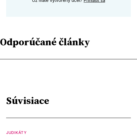
Už máte vytvorený účet?
Prihlásiť sa
Odporúčané články
Súvisiace
JUDIKÁTY