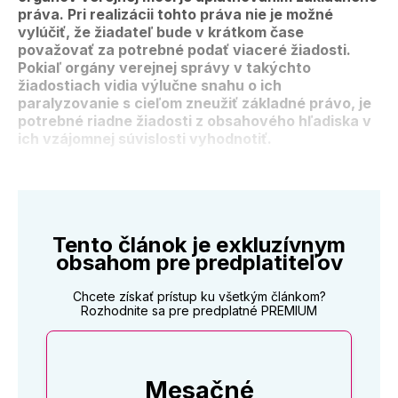
práva. Pri realizácii tohto práva nie je možné
vylúčiť, že žiadateľ bude v krátkom čase
považovať za potrebné podať viaceré žiadosti.
Pokiaľ orgány verejnej správy v takýchto
žiadostiach vidia výlučne snahu o ich
paralyzovanie s cieľom zneužiť základné právo, je
potrebné riadne žiadosti z obsahového hľadiska v
ich vzájomnej súvislosti vyhodnotiť.
Tento článok je exkluzívnym
obsahom pre predplatiteľov
Chcete získať prístup ku všetkým článkom?
Rozhodnite sa pre predplatné PREMIUM
Mesačné