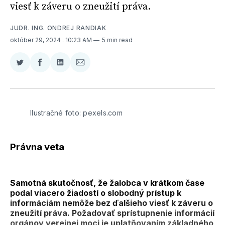
viesť k záveru o zneužití práva.
JUDR. ING. ONDREJ RANDIAK
október 29, 2024
. 10:23 AM
5 min read
Zdieľať
Zdieľať
Zdieľať
Zdieľať
na
na
na
cez
Twitter
Facebooku
LinkedIne
E-
Mail
Ilustračné foto: pexels.com
Právna veta
Samotná skutočnosť, že žalobca v krátkom čase
podal viacero žiadostí o slobodný prístup k
informáciám nemôže bez ďalšieho viesť k záveru o
zneužití práva. Požadovať sprístupnenie informácií
orgánov verejnej moci je uplatňovaním základného