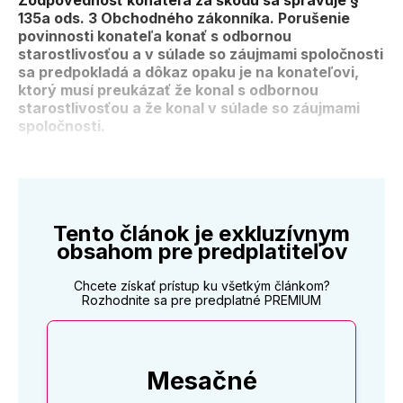
Zodpovednosť konateľa za škodu sa spravuje §
135a ods. 3 Obchodného zákonníka. Porušenie
povinnosti konateľa konať s odbornou
starostlivosťou a v súlade so záujmami spoločnosti
sa predpokladá a dôkaz opaku je na konateľovi,
ktorý musí preukázať že konal s odbornou
starostlivosťou a že konal v súlade so záujmami
spoločnosti.
Tento článok je exkluzívnym
obsahom pre predplatiteľov
Chcete získať prístup ku všetkým článkom?
Rozhodnite sa pre predplatné PREMIUM
Mesačné