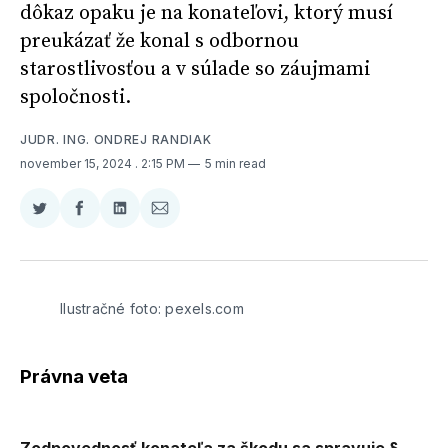
dôkaz opaku je na konateľovi, ktorý musí
preukázať že konal s odbornou
starostlivosťou a v súlade so záujmami
spoločnosti.
JUDR. ING. ONDREJ RANDIAK
november 15, 2024
. 2:15 PM
5 min read
Zdieľať
Zdieľať
Zdieľať
Zdieľať
na
na
na
cez
Twitter
Facebooku
LinkedIne
E-
Mail
Ilustračné foto: pexels.com
Právna veta