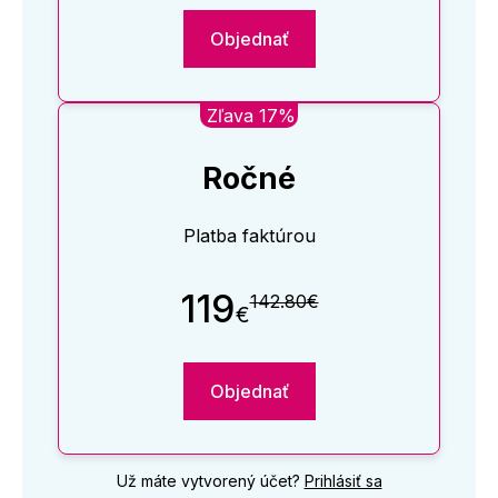
Objednať
Zľava 17%
Ročné
Platba faktúrou
119
142.80€
€
Objednať
Už máte vytvorený účet?
Prihlásiť sa