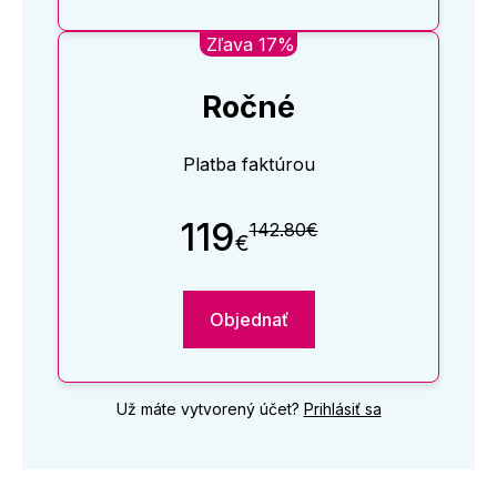
Zľava 17%
Ročné
Platba faktúrou
119
142.80€
€
Objednať
Už máte vytvorený účet?
Prihlásiť sa