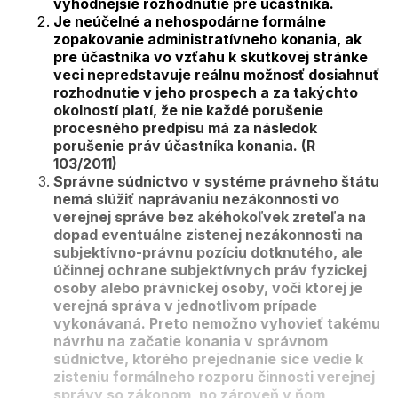
výhodnejšie rozhodnutie pre účastníka.
Je neúčelné a nehospodárne formálne
zopakovanie administratívneho konania, ak
pre účastníka vo vzťahu k skutkovej stránke
veci nepredstavuje reálnu možnosť dosiahnuť
rozhodnutie v jeho prospech a za takýchto
okolností platí, že nie každé porušenie
procesného predpisu má za následok
porušenie práv účastníka konania. (R
103/2011)
Správne súdnictvo v systéme právneho štátu
nemá slúžiť naprávaniu nezákonnosti vo
verejnej správe bez akéhokoľvek zreteľa na
dopad eventuálne zistenej nezákonnosti na
subjektívno-právnu pozíciu dotknutého, ale
účinnej ochrane subjektívnych práv fyzickej
osoby alebo právnickej osoby, voči ktorej je
verejná správa v jednotlivom prípade
vykonávaná. Preto nemožno vyhovieť takému
návrhu na začatie konania v správnom
súdnictve, ktorého prejednanie síce vedie k
zisteniu formálneho rozporu činnosti verejnej
správy so zákonom, no zároveň v ňom