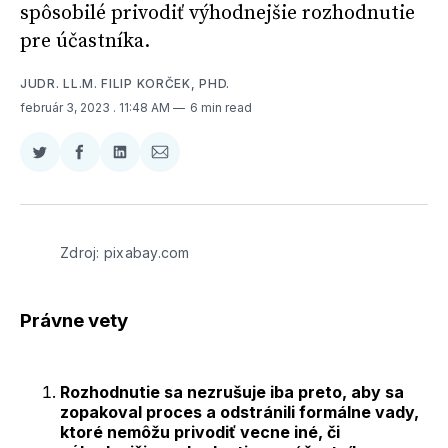
spôsobilé privodiť výhodnejšie rozhodnutie
pre účastníka.
JUDR. LL.M. FILIP KORČEK, PHD.
február 3, 2023
. 11:48 AM
6 min read
Zdieľať
Zdieľať
Zdieľať
Zdieľať
na
na
na
cez
Twitter
Facebooku
LinkedIne
E-
Mail
Zdroj: pixabay.com
Právne vety
Rozhodnutie sa nezrušuje iba preto, aby sa
zopakoval proces a odstránili formálne vady,
ktoré nemôžu privodiť vecne iné, či