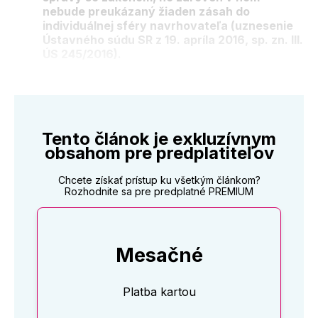
nebude preukázaný žiaden zásah do
individuálnej sféry navrhovateľa (uznesenie
Ústavného súdu SR z 19. apríla 2016, sp. zn. III.
ÚS 245/2016).
Tento článok je exkluzívnym
obsahom pre predplatiteľov
Chcete získať prístup ku všetkým článkom?
Rozhodnite sa pre predplatné PREMIUM
Mesačné
Platba kartou