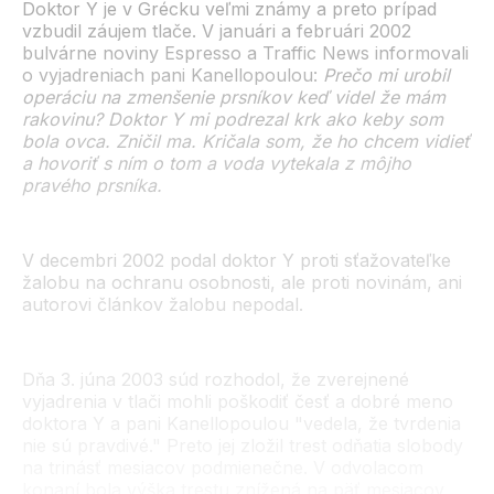
Doktor Y je v Grécku veľmi známy a preto prípad
vzbudil záujem tlače. V januári a februári 2002
bulvárne noviny Espresso a Traffic News informovali
o vyjadreniach pani Kanellopoulou:
Prečo mi urobil
operáciu na zmenšenie prsníkov keď videl že mám
rakovinu? Doktor Y mi podrezal krk ako keby som
bola ovca. Zničil ma. Kričala som, že ho chcem vidieť
a hovoriť s ním o tom a voda vytekala z môjho
pravého prsníka.
V decembri 2002 podal doktor Y proti sťažovateľke
žalobu na ochranu osobnosti, ale proti novinám, ani
autorovi článkov žalobu nepodal.
Dňa 3. júna 2003 súd rozhodol, že zverejnené
vyjadrenia v tlači mohli poškodiť česť a dobré meno
doktora Y a pani Kanellopoulou "vedela, že tvrdenia
nie sú pravdivé." Preto jej zložil trest odňatia slobody
na trinásť mesiacov podmienečne. V odvolacom
konaní bola výška trestu znížená na päť mesiacov