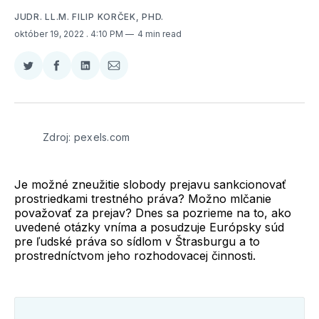
JUDR. LL.M. FILIP KORČEK, PHD.
október 19, 2022
. 4:10 PM
4 min read
Zdieľať
Zdieľať
Zdieľať
Zdieľať
na
na
na
cez
Twitter
Facebooku
LinkedIne
E-
Mail
Zdroj: pexels.com
Je možné zneužitie slobody prejavu sankcionovať
prostriedkami trestného práva? Možno mlčanie
považovať za prejav? Dnes sa pozrieme na to, ako
uvedené otázky vníma a posudzuje Európsky súd
pre ľudské práva so sídlom v Štrasburgu a to
prostredníctvom jeho rozhodovacej činnosti.