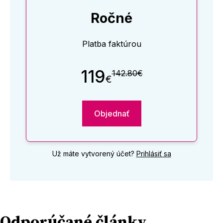
Ročné
Platba faktúrou
119
142.80€
€
Objednať
Už máte vytvorený účet?
Prihlásiť sa
Odporúčané články