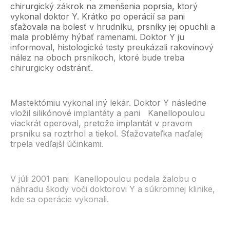
chirurgický zákrok na zmenšenia poprsia, ktorý
vykonal doktor Y. Krátko po operácií sa pani
sťažovala na bolesť v hrudníku, prsníky jej opuchli a
mala problémy hýbať ramenami. Doktor Y ju
informoval, histologické testy preukázali rakovinový
nález na oboch prsníkoch, ktoré bude treba
chirurgicky odstrániť.
Mastektómiu vykonal iný lekár. Doktor Y následne
vložil silikónové implantáty a pani Kanellopoulou
viackrát operoval, pretože implantát v pravom
prsníku sa roztrhol a tiekol. Sťažovateľka naďalej
trpela vedľajší účinkami.
V júli 2001 pani Kanellopoulou podala žalobu o
náhradu škody voči doktorovi Y a súkromnej klinike,
kde sa operácie vykonali.