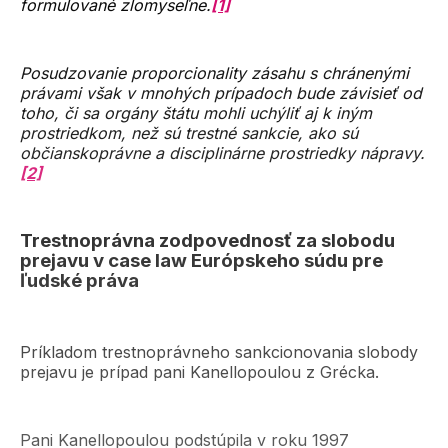
formulované zlomyseľne.
[1]
Posudzovanie proporcionality zásahu s chránenými
právami však v mnohých prípadoch bude závisieť od
toho, či sa orgány štátu mohli uchýliť aj k iným
prostriedkom, než sú trestné sankcie, ako sú
občianskoprávne a disciplinárne prostriedky nápravy.
[2]
Trestnoprávna zodpovednosť za slobodu
prejavu v case law Európskeho súdu pre
ľudské práva
Príkladom trestnoprávneho sankcionovania slobody
prejavu je prípad pani Kanellopoulou z Grécka.
Pani Kanellopoulou podstúpila v roku 1997