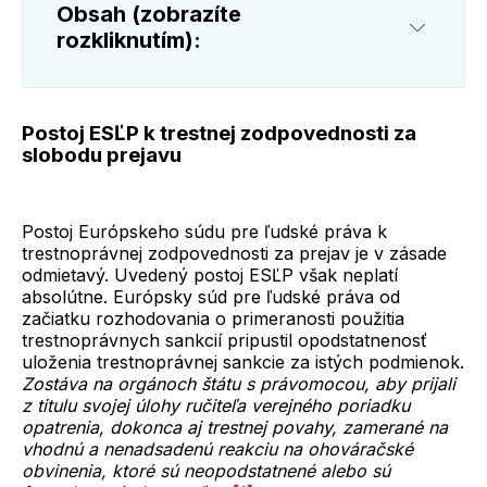
Obsah (zobrazíte
rozkliknutím):
Postoj ESĽP k trestnej zodpovednosti za
slobodu prejavu
Postoj Európskeho súdu pre ľudské práva k
trestnoprávnej zodpovednosti za prejav je v zásade
odmietavý. Uvedený postoj ESĽP však neplatí
absolútne. Európsky súd pre ľudské práva od
začiatku rozhodovania o primeranosti použitia
trestnoprávnych sankcií pripustil opodstatnenosť
uloženia trestnoprávnej sankcie za istých podmienok.
Zostáva na orgánoch štátu s právomocou, aby prijali
z titulu svojej úlohy ručiteľa verejného poriadku
opatrenia, dokonca aj trestnej povahy, zamerané na
vhodnú a nenadsadenú reakciu na ohováračské
obvinenia, ktoré sú neopodstatnené alebo sú