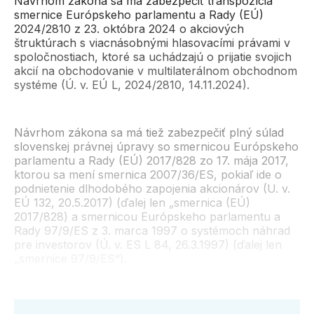
Návrhom zákona sa má zabezpečiť transpozícia
smernice Európskeho parlamentu a Rady (EÚ)
2024/2810 z 23. októbra 2024 o akciových
štruktúrach s viacnásobnými hlasovacími právami v
spoločnostiach, ktoré sa uchádzajú o prijatie svojich
akcií na obchodovanie v multilaterálnom obchodnom
systéme (Ú. v. EÚ L, 2024/2810, 14.11.2024).
Návrhom zákona sa má tiež zabezpečiť plný súlad
slovenskej právnej úpravy so smernicou Európskeho
parlamentu a Rady (EÚ) 2017/828 zo 17. mája 2017,
ktorou sa mení smernica 2007/36/ES, pokiaľ ide o
podnietenie dlhodobého zapojenia akcionárov (U. v.
EÚ 132, 20.5.2017) (ďalej len „smernica (EÚ)
2017/828) a smernicou Európskeho parlamentu a
Rady 97/9/ES z 3. marca 1997 o systémoch náhrad
pre investorov (Ú. v. ES L 84, 26.3.1997) (ďalej len
„smernice 97/9/ES“).