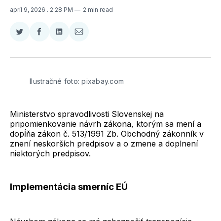
apríl 9, 2026
. 2:28 PM
2 min read
Zdieľať
Zdieľať
Zdieľať
Zdieľať
na
na
na
cez
Twitter
Facebooku
LinkedIne
E-
Mail
Ilustračné foto: pixabay.com
Ministerstvo spravodlivosti Slovenskej na
pripomienkovanie návrh zákona, ktorým sa mení a
dopĺňa zákon č. 513/1991 Zb. Obchodný zákonník v
znení neskorších predpisov a o zmene a doplnení
niektorých predpisov.
Implementácia smerníc EÚ