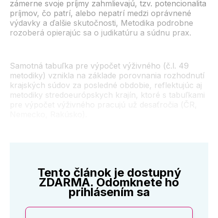
zámerne svoje príjmy zahmlievajú, tzv. potencionalita
príjmov, čo patrí, alebo nepatrí medzi oprávnené
výdavky a ďalšie skutočnosti, Metodika podrobne
rozoberá opierajúc sa o judikatúru a súdnu prax.
Samotná tabuľka pre výpočet výživného (č.l. 49
metodiky) vznikla na základe porovnania rozhodnutí
krajských súdov za posledné obdobie, reflektujúc aj
metodiky stredoeurópskych krajín, ktoré s tabuľkami
pre výpočet výživného pracujú už desaťročia (ČR,
Nemecko, Rakúsko).
Tento článok je dostupný
ZDARMA. Odomknete ho
prihlásením sa