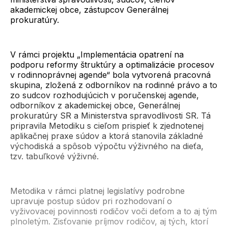
akademickej obce, zástupcov Generálnej
prokuratúry.
V rámci projektu „Implementácia opatrení na
podporu reformy štruktúry a optimalizácie procesov
v rodinnoprávnej agende“ bola vytvorená pracovná
skupina, zložená z odborníkov na rodinné právo a to
zo sudcov rozhodujúcich v poručenskej agende,
odborníkov z akademickej obce, Generálnej
prokuratúry SR a Ministerstva spravodlivosti SR. Tá
pripravila Metodiku s cieľom prispieť k zjednotenej
aplikačnej praxe súdov a ktorá stanovila základné
východiská a spôsob výpočtu výživného na dieťa,
tzv. tabuľkové výživné.
Metodika v rámci platnej legislatívy podrobne
upravuje postup súdov pri rozhodovaní o
vyživovacej povinnosti rodičov voči deťom a to aj tým
plnoletým. Zisťovanie príjmov rodičov, aj tých, ktorí