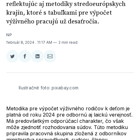
reflektujúc aj metodiky stredoeurópskych
krajín, ktoré s tabuľkami pre výpočet
výživného pracujú už desaťročia.
NP
február 8, 2024
. 11:17 AM
2 min read
Zdieľať
Zdieľať
Zdieľať
Zdieľať
na
na
na
cez
Twitter
Facebooku
LinkedIne
E-
Mail
Ilustračné foto: pixabay.com
Metodika pre výpočet výživného rodičov k deťom je
platná od roku 2024 pre odbornú aj laickú verejnosť.
Má predovšetkým odporúčací charakter, čo však
môže zjednotiť rozhodovania súdov. Túto metodiku
pripravila pracovná skupina zložená z odborníkov
ministerstva spravodlivosti, sudcov, členov