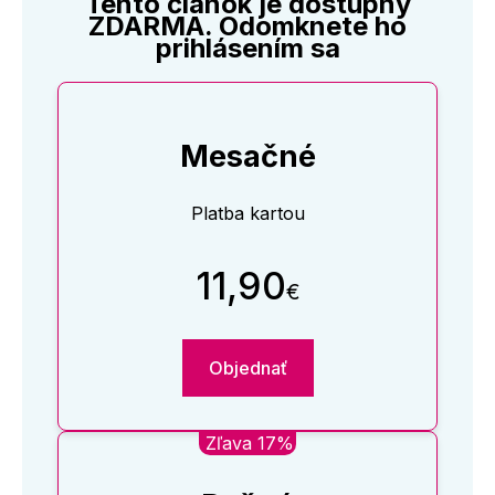
Tento článok je dostupný
Z judikatúry vyberáme
ZDARMA. Odomknete ho
Zaujímavé štatistiky - konkurzné konania
prihlásením sa
Mesačné
Platba kartou
11,90
€
Objednať
Zľava 17%