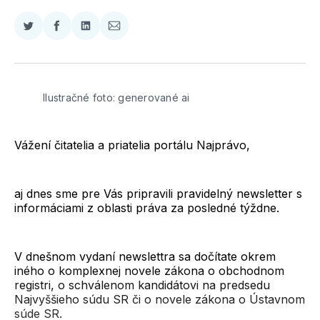
Zdieľať
Zdieľať
Zdieľať
Zdieľať
na
na
na
cez
Twitter
Facebooku
LinkedIne
E-
Mail
Ilustračné foto: generované ai
Vážení čitatelia a priatelia portálu Najprávo,
aj dnes sme pre Vás pripravili pravidelný newsletter s
informáciami z oblasti práva za posledné týždne.
V dnešnom vydaní newslettra sa dočítate okrem
iného o komplexnej novele zákona o obchodnom
registri, o schválenom kandidátovi na predsedu
Najvyššieho súdu SR či o novele zákona o Ústavnom
súde SR.