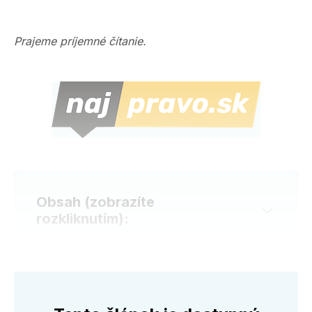
Prajeme príjemné čítanie.
Obsah (zobrazíte 
rozkliknutím):
Novinky v legislatíve
Zaujímavé udalosti a správy z predchádzajúcich 
týždňov