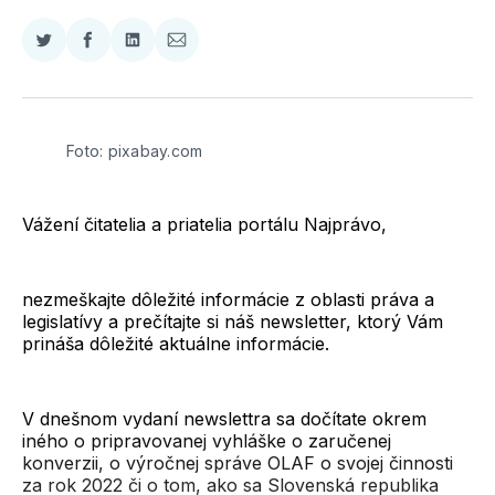
Zdieľať
Zdieľať
Zdieľať
Zdieľať
na
na
na
cez
Twitter
Facebooku
LinkedIne
E-
Mail
Foto: pixabay.com
Vážení čitatelia a priatelia portálu Najprávo,
nezmeškajte dôležité informácie z oblasti práva a
legislatívy a prečítajte si náš newsletter, ktorý Vám
prináša dôležité aktuálne informácie.
V dnešnom vydaní newslettra sa dočítate okrem
iného o pripravovanej vyhláške o zaručenej
konverzii, o výročnej správe OLAF o svojej činnosti
za rok 2022 či o tom, ako sa Slovenská republika