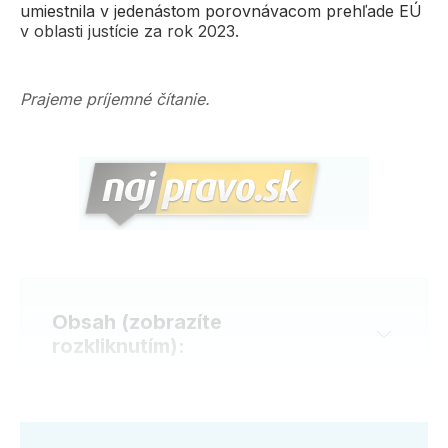
umiestnila v jedenástom porovnávacom prehľade EÚ
v oblasti justície za rok 2023.
Prajeme príjemné čítanie.
Obsah (zobrazíte
rozkliknutím):