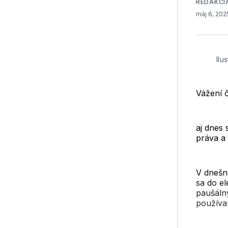
REDAKCI
máj 6, 20
Ilu
Vážení č
aj dnes 
práva a 
V dnešn
sa do el
paušáln
používa