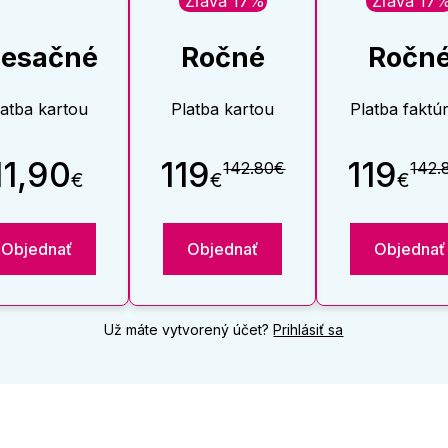
Zľava 17%
Zľava 17
esačné
Ročné
Ročn
latba kartou
Platba kartou
Platba faktú
11,90
119
119
142.80€
142.
€
€
€
Objednať
Objednať
Objednať
Už máte vytvorený účet?
Prihlásiť sa