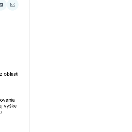
ať
Zdieľať
Zdieľať
na
cez
booku
LinkedIne
E-
Mail
z oblasti
sovania
ej výške
a