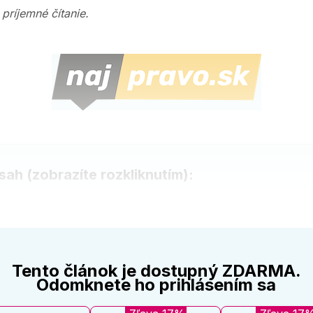
príjemné čítanie.
ah (zobrazíte rozkliknutím):
inky v legislatíve
inár - Najzaujímavejšie judikáty 2024 z občianskeho práva
jímavé udalosti a správy z predchádzajúcich týždňov
Tento článok je dostupný ZDARMA.
udikatúry vyberáme
Odomknete ho prihlásením sa