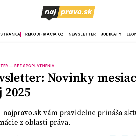
 STRÁNKA
REKODIFIKÁCIA OZ
NEWSLETTER
JUDIKÁTY
LEGI
TER
—
BEZ SPOPLATNENIA
sletter: Novinky mesia
 2025
l najpravo.sk vám pravidelne prináša ak
mácie z oblasti práva.