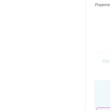
Prajeme 
Obs
Nov
Web
Zau
Z j