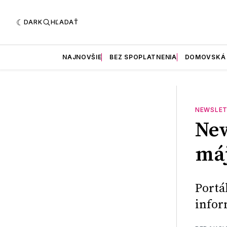
DARK
HĽADAŤ
NAJNOVŠIE
BEZ SPOPLATNENIA
DOMOVSKÁ
NEWSLET
New
máj
Portá
infor