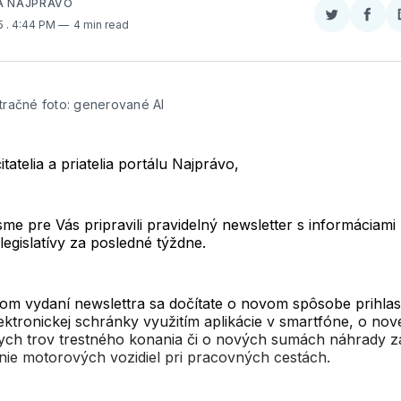
A NAJPRÁVO
Zdieľať
Zdieľ
25
. 4:44 PM
4 min read
na
na
Twitter
Face
stračné foto: generované AI
itatelia a priatelia portálu Najprávo,
sme pre Vás pripravili pravidelný newsletter s informáciami 
legislatívy za posledné týždne.
om vydaní newslettra sa dočítate o novom spôsobe prihla
ektronickej schránky využitím aplikácie v smartfóne, o nov
ych trov trestného konania či o nových sumách náhrady z
nie motorových vozidiel pri pracovných cestách.