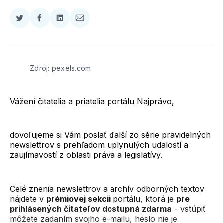
Zdieľať
Zdieľať
Zdieľať
Zdieľať
na
na
na
cez
Twitter
Facebooku
LinkedIne
E-
Mail
Zdroj: pexels.com
Vážení čitatelia a priatelia portálu Najprávo,
dovoľujeme si Vám poslať ďalší zo série pravidelných
newslettrov s prehľadom uplynulých udalostí a
zaujímavostí z oblasti práva a legislatívy.
Celé znenia newslettrov a archív odborných textov
nájdete v
prémiovej sekcii
portálu, ktorá je
pre
prihlásených čitateľov dostupná zdarma
- vstúpiť
môžete zadaním svojho e-mailu, heslo nie je