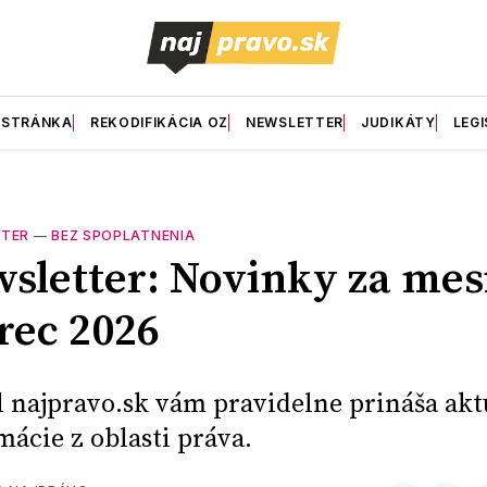
 STRÁNKA
REKODIFIKÁCIA OZ
NEWSLETTER
JUDIKÁTY
LEGI
TER
—
BEZ SPOPLATNENIA
sletter: Novinky za mes
ec 2026
l najpravo.sk vám pravidelne prináša ak
mácie z oblasti práva.