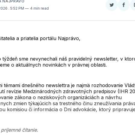
A NAJPRÁVO
Zdieľať
Zdieľ
 2026
. 5:52 PM
4 min read
na
na
Twitter
Face
itatelia a priatelia portálu Najprávo,
o týždeň sme nevynechali náš pravidelný newsletter, v kto
eme o aktuálnych novinkách v právnej oblasti.
i témami dnešného newslettra je najmä rozhodovanie Vlád
utí revízie Medzinárodných zdravotných predpisov (IHR 20
vanie zákona o neziskových organizáciách a návrhu
ívnych zmien týkajúcich sa trestného činu zneužívania práv
u komisiou či informácia o Dni advokácie, ktorý pripravuj
príjemné čítanie.