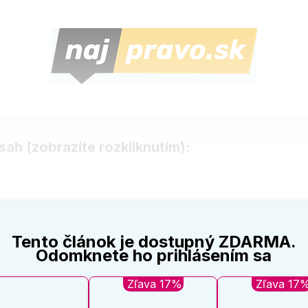
ah (zobrazíte rozkliknutím):
inky v legislatíve
jímavé udalosti a správy z predchádzajúcich týždňov
udikatúry vyberáme
Tento článok je dostupný ZDARMA.
á sekcia - kariera.najpravo.sk
Odomknete ho prihlásením sa
Zľava 17%
Zľava 17