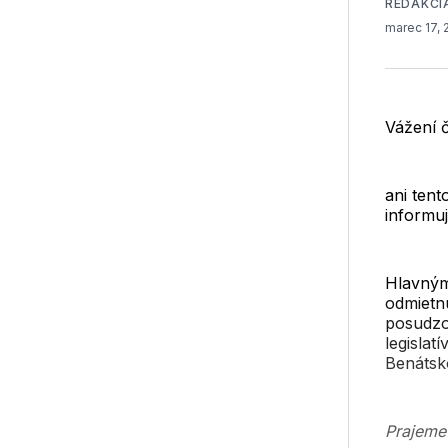
REDAKCI
marec 17,
Vážení č
ani tent
informuj
Hlavným
odmietn
posudzo
legislat
Benátsko
Prajeme 