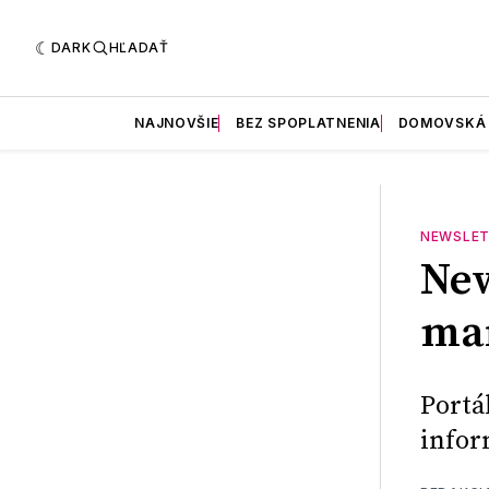
DARK
HĽADAŤ
NAJNOVŠIE
BEZ SPOPLATNENIA
DOMOVSKÁ
NEWSLET
New
mar
Portá
infor