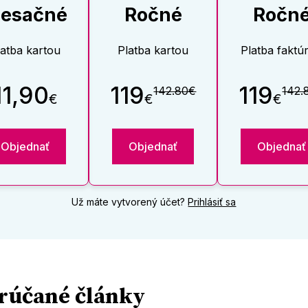
esačné
Ročné
Ročn
latba kartou
Platba kartou
Platba faktú
11,90
119
119
142.80€
142.
€
€
€
Objednať
Objednať
Objednať
Už máte vytvorený účet?
Prihlásiť sa
rúčané články