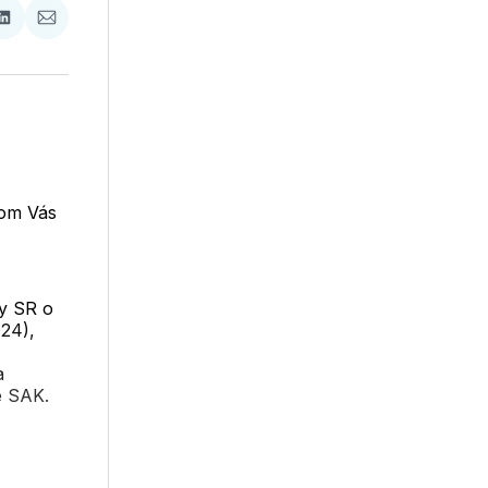
ať
Zdieľať
Zdieľať
na
cez
booku
LinkedIne
E-
Mail
rom Vás
y SR o
24),
a
e SAK.